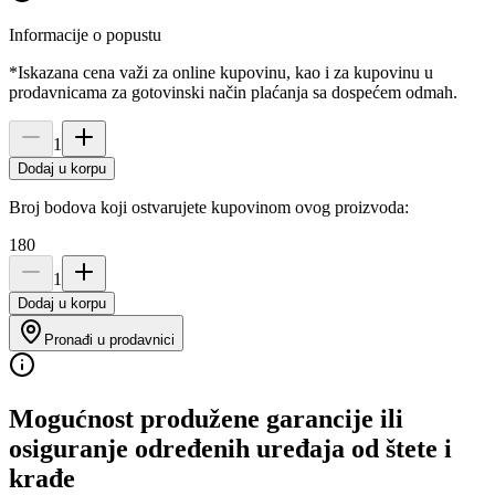
Informacije o popustu
*Iskazana cena važi za online kupovinu, kao i za kupovinu u
prodavnicama za gotovinski način plaćanja sa dospećem odmah.
1
Dodaj u korpu
Broj bodova koji ostvarujete kupovinom ovog proizvoda:
180
1
Dodaj u korpu
Pronađi u prodavnici
Mogućnost produžene garancije ili
osiguranje određenih uređaja od štete i
krađe