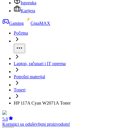
Isporuka
Karijera
Gaming
GigaMAX
Početna
Laptop, računari i IT oprema
Potrošni materijal
Toneri
HP 117A Cyan W2071A Toner
5.0
Korisnici su oduševljeni proizvodom!