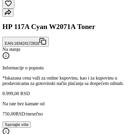
HP 117A Cyan W2071A Toner
EAN:
193424172818
Na stanju
Informacije o popustu
*Iskazana cena važi za online kupovinu, kao i za kupovinu u
prodavnicama za gotovinski način plaćanja sa dospećem odmah.
8.999
,
00
RSD
Na rate bez kamate od
750,00
RSD
/mesečno
Saznajte više