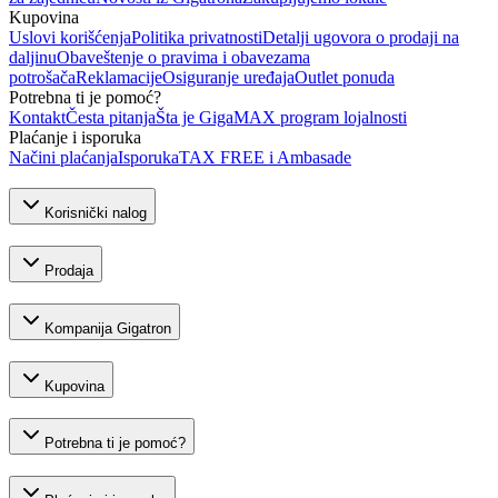
Kupovina
Uslovi korišćenja
Politika privatnosti
Detalji ugovora o prodaji na
daljinu
Obaveštenje o pravima i obavezama
potrošača
Reklamacije
Osiguranje uređaja
Outlet ponuda
Potrebna ti je pomoć?
Kontakt
Česta pitanja
Šta je GigaMAX program lojalnosti
Plaćanje i isporuka
Načini plaćanja
Isporuka
TAX FREE i Ambasade
Korisnički nalog
Prodaja
Kompanija Gigatron
Kupovina
Potrebna ti je pomoć?