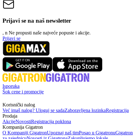
Prijavi se na naš newsletter
, n
N
e propusti naše najveće popuste i akcije.
Prijavi se
Isporuka
Šok cene i promocije
Korisnički nalog
Već imaš nalog? Uloguj se sada
Zaboravljena lozinka
Registracija
Prodaja
Akcije
Novosti
Registracija poklona
Kompanija Gigatron
O Kompaniji Gigatron
Upoznaj naš tim
Posao u Gigatronu
Gigatron
za zajednicu
Novosti iz Gigatrona
Zakupljujemo lokale