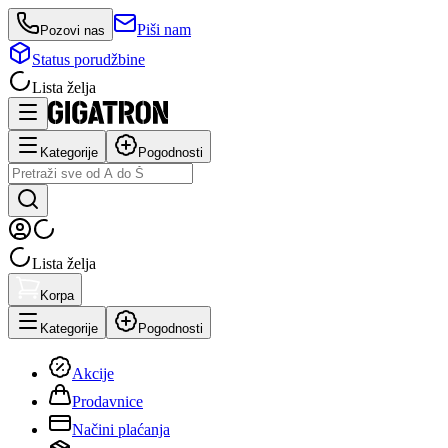
Piši nam
Pozovi nas
Status porudžbine
Lista želja
Kategorije
Pogodnosti
Lista želja
Korpa
Kategorije
Pogodnosti
Akcije
Prodavnice
Načini plaćanja