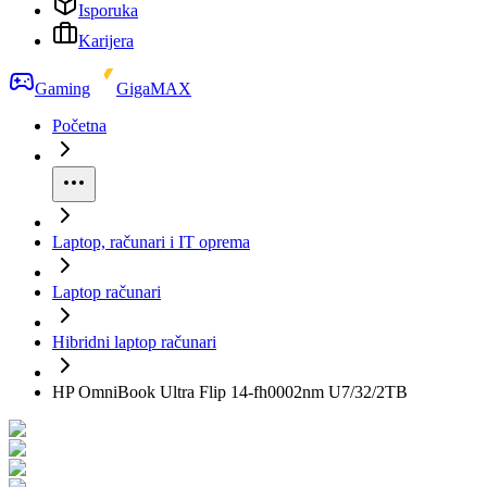
Isporuka
Karijera
Gaming
GigaMAX
Početna
Laptop, računari i IT oprema
Laptop računari
Hibridni laptop računari
HP OmniBook Ultra Flip 14-fh0002nm U7/32/2TB