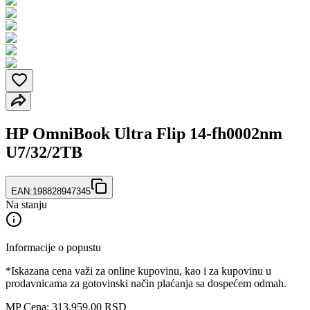
HP OmniBook Ultra Flip 14-fh0002nm
U7/32/2TB
EAN:
198828947345
Na stanju
Informacije o popustu
*Iskazana cena važi za online kupovinu, kao i za kupovinu u
prodavnicama za gotovinski način plaćanja sa dospećem odmah.
MP Cena: 313.959,00 RSD