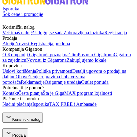
Isporuka
Šok cene i promocije
Korisnički nalog
Već imaš nalog? Uloguj se sada
Zaboravljena lozinka
Registracija
Prodaja
Akcije
Novosti
Registracija poklona
Kompanija Gigatron
O Kompaniji Gigatron
Upoznaj naš tim
Posao u Gigatronu
Gigatron
za zajednicu
Novosti iz Gigatrona
Zakupljujemo lokale
Kupovina
Uslovi korišćenja
Politika privatnosti
Detalji ugovora o prodaji na
daljinu
Obaveštenje o pravima i obavezama
potrošača
Reklamacije
Osiguranje uređaja
Outlet ponuda
Potrebna ti je pomoć?
Kontakt
Česta pitanja
Šta je GigaMAX program lojalnosti
Plaćanje i isporuka
Načini plaćanja
Isporuka
TAX FREE i Ambasade
Korisnički nalog
Prodaja