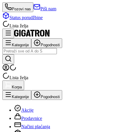
Piši nam
Pozovi nas
Status porudžbine
Lista želja
Kategorije
Pogodnosti
Lista želja
Korpa
Kategorije
Pogodnosti
Akcije
Prodavnice
Načini plaćanja