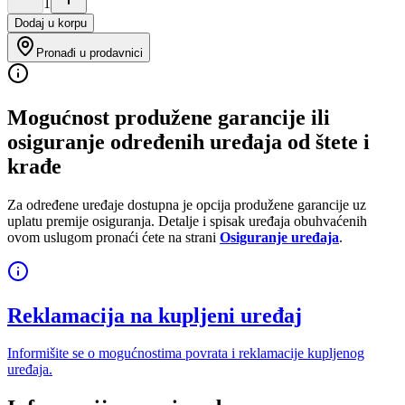
1
Dodaj u korpu
Pronađi u prodavnici
Mogućnost produžene garancije ili
osiguranje određenih uređaja od štete i
krađe
Za određene uređaje dostupna je opcija produžene garancije uz
uplatu premije osiguranja. Detalje i spisak uređaja obuhvaćenih
ovom uslugom pronaći ćete na strani
Osiguranje uređaja
.
Reklamacija na kupljeni uređaj
Informišite se o mogućnostima povrata i reklamacije kupljenog
uređaja.