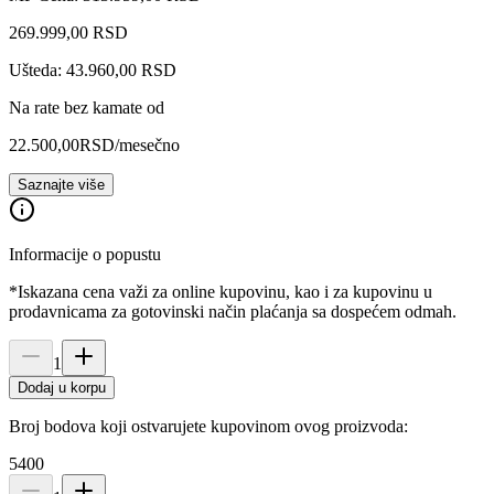
269.999
,
00
RSD
Ušteda: 43.960,00 RSD
Na rate bez kamate od
22.500,00
RSD
/mesečno
Saznajte više
Informacije o popustu
*Iskazana cena važi za online kupovinu, kao i za kupovinu u
prodavnicama za gotovinski način plaćanja sa dospećem odmah.
1
Dodaj u korpu
Broj bodova koji ostvarujete kupovinom ovog proizvoda:
5400