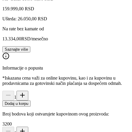
159.999
,
00
RSD
Ušteda: 26.050,00 RSD
Na rate bez kamate od
13.334,00
RSD
/mesečno
Saznajte više
Informacije o popustu
*Iskazana cena važi za online kupovinu, kao i za kupovinu u
prodavnicama za gotovinski način plaćanja sa dospećem odmah.
1
Dodaj u korpu
Broj bodova koji ostvarujete kupovinom ovog proizvoda:
3200