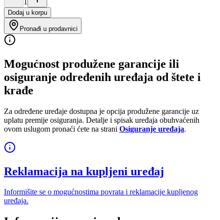
1
Dodaj u korpu
Pronađi u prodavnici
Mogućnost produžene garancije ili
osiguranje određenih uređaja od štete i
krađe
Za određene uređaje dostupna je opcija produžene garancije uz
uplatu premije osiguranja. Detalje i spisak uređaja obuhvaćenih
ovom uslugom pronaći ćete na strani
Osiguranje uređaja
.
Reklamacija na kupljeni uređaj
Informišite se o mogućnostima povrata i reklamacije kupljenog
uređaja.