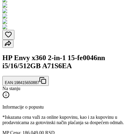
HP Envy x360 2-in-1 15-fe0046nn
i5/16/512GB A71S6EA
EAN:
198415650887
Na stanju
Informacije o popustu
*Iskazana cena važi za online kupovinu, kao i za kupovinu u
prodavnicama za gotovinski način plaćanja sa dospećem odmah.
MP Cena: 186.049,00 RSD