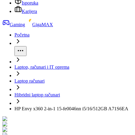
Isporuka
Karijera
Gaming
GigaMAX
Početna
Laptop, računari i IT oprema
Laptop računari
Hibridni laptop računari
HP Envy x360 2-in-1 15-fe0046nn i5/16/512GB A71S6EA