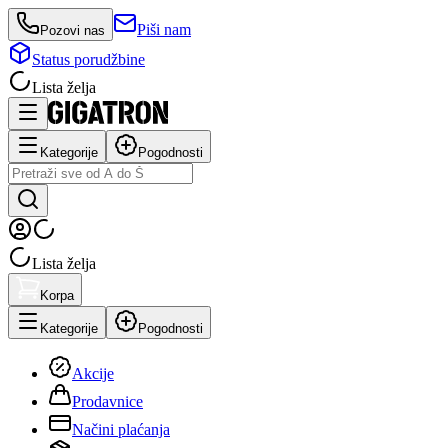
Piši nam
Pozovi nas
Status porudžbine
Lista želja
Kategorije
Pogodnosti
Lista želja
Korpa
Kategorije
Pogodnosti
Akcije
Prodavnice
Načini plaćanja