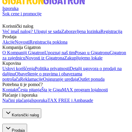
Isporuka
Šok cene i promocije
Korisnički nalog
Već imaš nalog? Uloguj se sada
Zaboravljena lozinka
Registracija
Prodaja
Akcije
Novosti
Registracija poklona
Kompanija Gigatron
O Kompaniji Gigatron
Upoznaj naš tim
Posao u Gigatronu
Gigatron
za zajednicu
Novosti iz Gigatrona
Zakupljujemo lokale
Kupovina
Uslovi korišćenja
Politika privatnosti
Detalji ugovora o prodaji na
daljinu
Obaveštenje o pravima i obavezama
potrošača
Reklamacije
Osiguranje uređaja
Outlet ponuda
Potrebna ti je pomoć?
Kontakt
Česta pitanja
Šta je GigaMAX program lojalnosti
Plaćanje i isporuka
Načini plaćanja
Isporuka
TAX FREE i Ambasade
Korisnički nalog
Prodaja