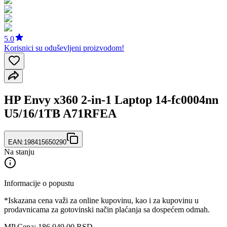
5.0
Korisnici su oduševljeni proizvodom!
HP Envy x360 2-in-1 Laptop 14-fc0004nn
U5/16/1TB A71RFEA
EAN:
198415650290
Na stanju
Informacije o popustu
*Iskazana cena važi za online kupovinu, kao i za kupovinu u
prodavnicama za gotovinski način plaćanja sa dospećem odmah.
MP Cena: 186.049,00 RSD