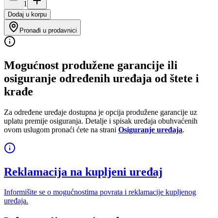
1
Dodaj u korpu
Pronađi u prodavnici
Mogućnost produžene garancije ili
osiguranje određenih uređaja od štete i
krađe
Za određene uređaje dostupna je opcija produžene garancije uz
uplatu premije osiguranja. Detalje i spisak uređaja obuhvaćenih
ovom uslugom pronaći ćete na strani
Osiguranje uređaja
.
Reklamacija na kupljeni uređaj
Informišite se o mogućnostima povrata i reklamacije kupljenog
uređaja.