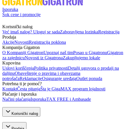
Isporuka
Šok cene i promocije
Korisnički nalog
Već imaš nalog? Uloguj se sada
Zaboravljena lozinka
Registracija
Prodaja
Akcije
Novosti
Registracija poklona
Kompanija Gigatron
O Kompaniji Gigatron
Upoznaj naš tim
Posao u Gigatronu
Gigatron
za zajednicu
Novosti iz Gigatrona
Zakupljujemo lokale
Kupovina
Uslovi korišćenja
Politika privatnosti
Detalji ugovora o prodaji na
daljinu
Obaveštenje o pravima i obavezama
potrošača
Reklamacije
Osiguranje uređaja
Outlet ponuda
Potrebna ti je pomoć?
Kontakt
Česta pitanja
Šta je GigaMAX program lojalnosti
Plaćanje i isporuka
Načini plaćanja
Isporuka
TAX FREE i Ambasade
Korisnički nalog
Prodaja