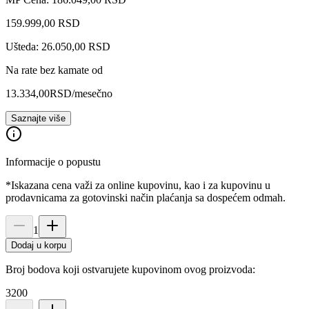
159.999
,
00
RSD
Ušteda: 26.050,00 RSD
Na rate bez kamate od
13.334,00
RSD
/mesečno
Saznajte više
Informacije o popustu
*Iskazana cena važi za online kupovinu, kao i za kupovinu u
prodavnicama za gotovinski način plaćanja sa dospećem odmah.
1
Dodaj u korpu
Broj bodova koji ostvarujete kupovinom ovog proizvoda:
3200