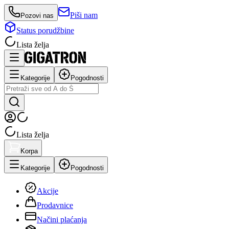
Piši nam
Pozovi nas
Status porudžbine
Lista želja
Kategorije
Pogodnosti
Lista želja
Korpa
Kategorije
Pogodnosti
Akcije
Prodavnice
Načini plaćanja