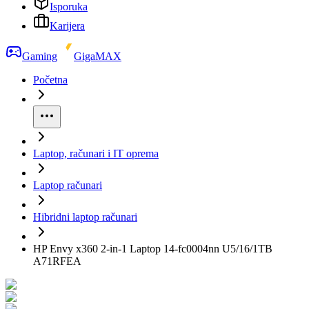
Isporuka
Karijera
Gaming
GigaMAX
Početna
Laptop, računari i IT oprema
Laptop računari
Hibridni laptop računari
HP Envy x360 2-in-1 Laptop 14-fc0004nn U5/16/1TB
A71RFEA