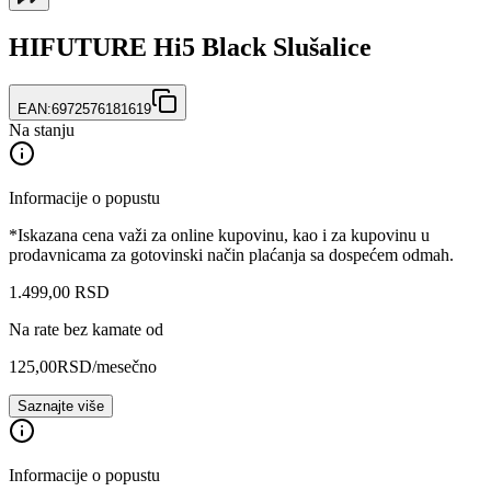
HIFUTURE Hi5 Black Slušalice
EAN:
6972576181619
Na stanju
Informacije o popustu
*Iskazana cena važi za online kupovinu, kao i za kupovinu u
prodavnicama za gotovinski način plaćanja sa dospećem odmah.
1.499
,
00
RSD
Na rate bez kamate od
125,00
RSD
/mesečno
Saznajte više
Informacije o popustu