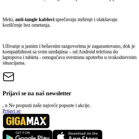
Meki,
anti-tangle kablovi
sprečavaju mršenje i olakšavaju
korišćenje bez ometanja.
Uživanje u jasnim i bešavnim razgovorima je zagarantovano, dok je
kompatibilnost sa svim uređajima – od Android telefona do
laptopova i tableta - omogućava svestranu upotrebu u svakodnevnim
situacijama.
Prijavi se na naš newsletter
, n
N
e propusti naše najveće popuste i akcije.
Prijavi se