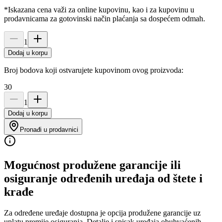
*Iskazana cena važi za online kupovinu, kao i za kupovinu u
prodavnicama za gotovinski način plaćanja sa dospećem odmah.
1
Dodaj u korpu
Broj bodova koji ostvarujete kupovinom ovog proizvoda:
30
1
Dodaj u korpu
Pronađi u prodavnici
Mogućnost produžene garancije ili
osiguranje određenih uređaja od štete i
krađe
Za određene uređaje dostupna je opcija produžene garancije uz
uplatu premije osiguranja. Detalje i spisak uređaja obuhvaćenih