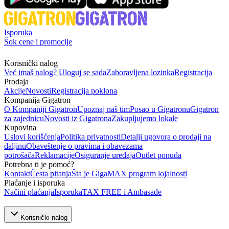
Isporuka
Šok cene i promocije
Korisnički nalog
Već imaš nalog? Uloguj se sada
Zaboravljena lozinka
Registracija
Prodaja
Akcije
Novosti
Registracija poklona
Kompanija Gigatron
O Kompaniji Gigatron
Upoznaj naš tim
Posao u Gigatronu
Gigatron
za zajednicu
Novosti iz Gigatrona
Zakupljujemo lokale
Kupovina
Uslovi korišćenja
Politika privatnosti
Detalji ugovora o prodaji na
daljinu
Obaveštenje o pravima i obavezama
potrošača
Reklamacije
Osiguranje uređaja
Outlet ponuda
Potrebna ti je pomoć?
Kontakt
Česta pitanja
Šta je GigaMAX program lojalnosti
Plaćanje i isporuka
Načini plaćanja
Isporuka
TAX FREE i Ambasade
Korisnički nalog