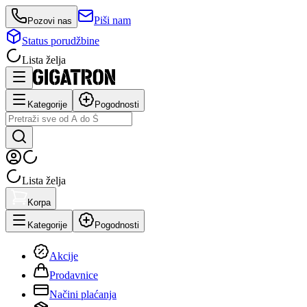
Piši nam
Pozovi nas
Status porudžbine
Lista želja
Kategorije
Pogodnosti
Lista želja
Korpa
Kategorije
Pogodnosti
Akcije
Prodavnice
Načini plaćanja