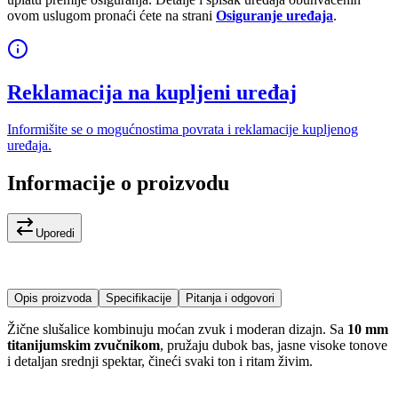
ovom uslugom pronaći ćete na strani
Osiguranje uređaja
.
Reklamacija na kupljeni uređaj
Informišite se o mogućnostima povrata i reklamacije kupljenog
uređaja.
Informacije o proizvodu
Uporedi
Opis proizvoda
Specifikacije
Pitanja i odgovori
Žične slušalice kombinuju moćan zvuk i moderan dizajn. Sa
10 mm
titanijumskim zvučnikom
, pružaju dubok bas, jasne visoke tonove
i detaljan srednji spektar, čineći svaki ton i ritam živim.