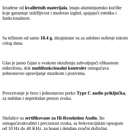
Izrađene od
kvalitetnih
materijala
, imaju aluminijumsko kućište
koje garantuje izdržljivost i moderan izgled, spajajući estetiku i
funkcionalnost.
Sa težinom od samo
18.4 g
, dizajnirane su za udobno nošenje tokom
celog dana.
Glas je jasno čujan u svakom okruženju zahvaljujući efikasnom
mikrofonu, dok
multifunkcionalni kontroler
omogućava
jednostavno upravljanje muzikom i pozivima.
Povezivanje je brzo i jednostavno preko
Type C audio priključka
,
za stabilan i neprekidan prenos zvuka.
Slušalice su
sertifikovane za Hi-Resolution Audio
, što
omogućavakvalitet i preciznost zvuka, sa frekvencijskim opsegom
od 10 Hz do 40 KHz, za bogat i detaljan zvučni doživljaj.