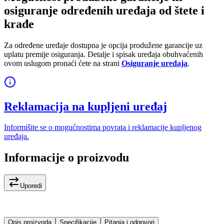
osiguranje određenih uređaja od štete i
krađe
Za određene uređaje dostupna je opcija produžene garancije uz
uplatu premije osiguranja. Detalje i spisak uređaja obuhvaćenih
ovom uslugom pronaći ćete na strani
Osiguranje uređaja
.
Reklamacija na kupljeni uređaj
Informišite se o mogućnostima povrata i reklamacije kupljenog
uređaja.
Informacije o proizvodu
Uporedi
Opis proizvoda
Specifikacije
Pitanja i odgovori