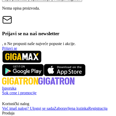
Nema opisa proizvoda.
Prijavi se na naš newsletter
, n
N
e propusti naše najveće popuste i akcije.
Prijavi se
Isporuka
Šok cene i promocije
Korisnički nalog
Već imaš nalog? Uloguj se sada
Zaboravljena lozinka
Registracija
Prodaja