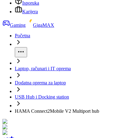
Isporuka
Karijera
Gaming
GigaMAX
Početna
Laptop, računari i IT oprema
Dodatna oprema za laptop
USB Hub i Docking station
HAMA Connect2Mobile V2 Multiport hub