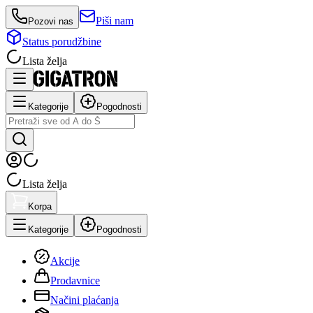
Piši nam
Pozovi nas
Status porudžbine
Lista želja
Kategorije
Pogodnosti
Lista želja
Korpa
Kategorije
Pogodnosti
Akcije
Prodavnice
Načini plaćanja