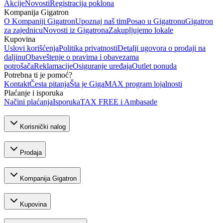
Akcije
Novosti
Registracija poklona
Kompanija Gigatron
O Kompaniji Gigatron
Upoznaj naš tim
Posao u Gigatronu
Gigatron
za zajednicu
Novosti iz Gigatrona
Zakupljujemo lokale
Kupovina
Uslovi korišćenja
Politika privatnosti
Detalji ugovora o prodaji na
daljinu
Obaveštenje o pravima i obavezama
potrošača
Reklamacije
Osiguranje uređaja
Outlet ponuda
Potrebna ti je pomoć?
Kontakt
Česta pitanja
Šta je GigaMAX program lojalnosti
Plaćanje i isporuka
Načini plaćanja
Isporuka
TAX FREE i Ambasade
Korisnički nalog
Prodaja
Kompanija Gigatron
Kupovina