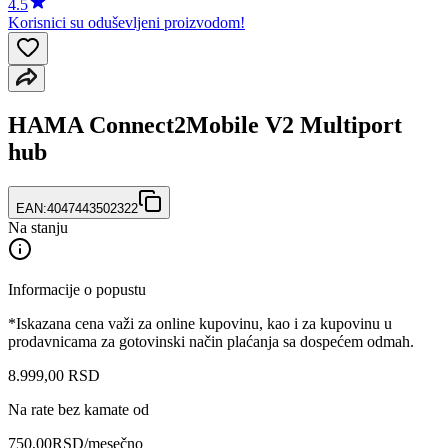
4.5
Korisnici su oduševljeni proizvodom!
HAMA Connect2Mobile V2 Multiport
hub
EAN:
4047443502322
Na stanju
Informacije o popustu
*Iskazana cena važi za online kupovinu, kao i za kupovinu u
prodavnicama za gotovinski način plaćanja sa dospećem odmah.
8.999
,
00
RSD
Na rate bez kamate od
750,00
RSD
/mesečno