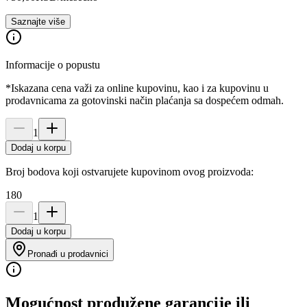
Saznajte više
Informacije o popustu
*Iskazana cena važi za online kupovinu, kao i za kupovinu u
prodavnicama za gotovinski način plaćanja sa dospećem odmah.
1
Dodaj u korpu
Broj bodova koji ostvarujete kupovinom ovog proizvoda:
180
1
Dodaj u korpu
Pronađi u prodavnici
Mogućnost produžene garancije ili