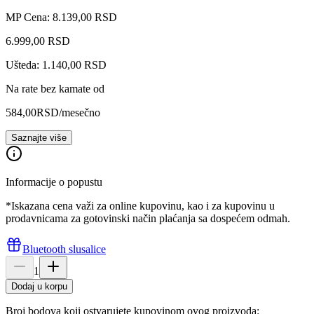
MP Cena: 8.139,00 RSD
6.999
,
00
RSD
Ušteda: 1.140,00 RSD
Na rate bez kamate od
584,00
RSD
/mesečno
Saznajte više
Informacije o popustu
*Iskazana cena važi za online kupovinu, kao i za kupovinu u
prodavnicama za gotovinski način plaćanja sa dospećem odmah.
Bluetooth slusalice
1
Dodaj u korpu
Broj bodova koji ostvarujete kupovinom ovog proizvoda: