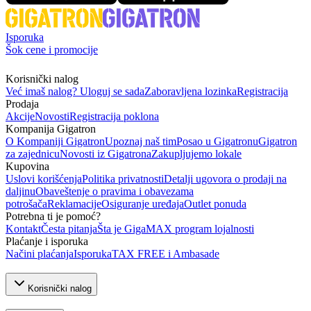
Isporuka
Šok cene i promocije
Korisnički nalog
Već imaš nalog? Uloguj se sada
Zaboravljena lozinka
Registracija
Prodaja
Akcije
Novosti
Registracija poklona
Kompanija Gigatron
O Kompaniji Gigatron
Upoznaj naš tim
Posao u Gigatronu
Gigatron
za zajednicu
Novosti iz Gigatrona
Zakupljujemo lokale
Kupovina
Uslovi korišćenja
Politika privatnosti
Detalji ugovora o prodaji na
daljinu
Obaveštenje o pravima i obavezama
potrošača
Reklamacije
Osiguranje uređaja
Outlet ponuda
Potrebna ti je pomoć?
Kontakt
Česta pitanja
Šta je GigaMAX program lojalnosti
Plaćanje i isporuka
Načini plaćanja
Isporuka
TAX FREE i Ambasade
Korisnički nalog