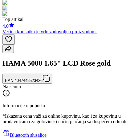
Top artikal
4.0
Većina korisnika je vrlo zadovoljna proizvodom.
HAMA 5000 1.65" LCD Rose gold
EAN:
4047443523426
Na stanju
Informacije o popustu
*Iskazana cena važi za online kupovinu, kao i za kupovinu u
prodavnicama za gotovinski način plaćanja sa dospećem odmah.
Bluetooth slusalice