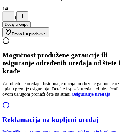
140
1
Dodaj u korpu
Pronađi u prodavnici
Mogućnost produžene garancije ili
osiguranje određenih uređaja od štete i
krađe
Za određene uređaje dostupna je opcija produžene garancije uz
uplatu premije osiguranja. Detalje i spisak uređaja obuhvaćenih
ovom uslugom pronaći ćete na strani
Osiguranje uređaja
.
Reklamacija na kupljeni uređaj
Informišite se o mogućnostima povrata i reklamacije kupljenog