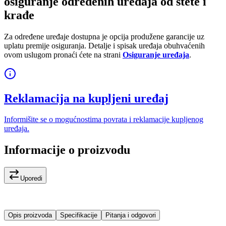
osiguranje određenih uređaja od štete i
krađe
Za određene uređaje dostupna je opcija produžene garancije uz
uplatu premije osiguranja. Detalje i spisak uređaja obuhvaćenih
ovom uslugom pronaći ćete na strani
Osiguranje uređaja
.
Reklamacija na kupljeni uređaj
Informišite se o mogućnostima povrata i reklamacije kupljenog
uređaja.
Informacije o proizvodu
Uporedi
Opis proizvoda
Specifikacije
Pitanja i odgovori