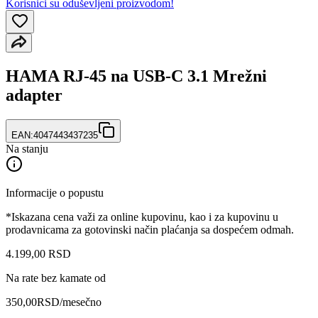
Korisnici su oduševljeni proizvodom!
HAMA RJ-45 na USB-C 3.1 Mrežni
adapter
EAN:
4047443437235
Na stanju
Informacije o popustu
*Iskazana cena važi za online kupovinu, kao i za kupovinu u
prodavnicama za gotovinski način plaćanja sa dospećem odmah.
4.199
,
00
RSD
Na rate bez kamate od
350,00
RSD
/mesečno