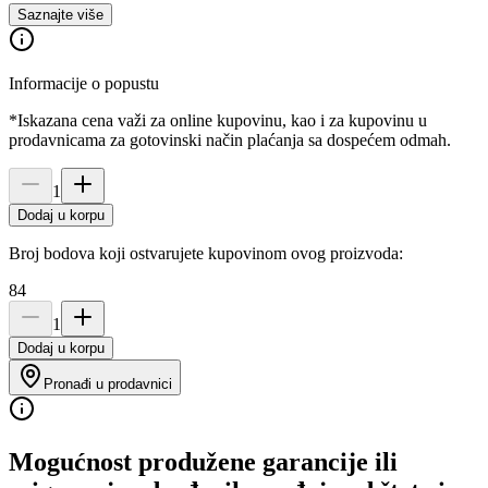
Saznajte više
Informacije o popustu
*Iskazana cena važi za online kupovinu, kao i za kupovinu u
prodavnicama za gotovinski način plaćanja sa dospećem odmah.
1
Dodaj u korpu
Broj bodova koji ostvarujete kupovinom ovog proizvoda:
84
1
Dodaj u korpu
Pronađi u prodavnici
Mogućnost produžene garancije ili