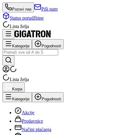
Piši nam
Pozovi nas
Status porudžbine
Lista želja
Kategorije
Pogodnosti
Lista želja
Korpa
Kategorije
Pogodnosti
Akcije
Prodavnice
Načini plaćanja