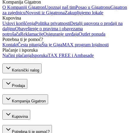
Kompanija Gigatron
O Kompaniji Gigatron
Upoznaj naš tim
Posao u Gigatronu
Gigatron
za zajednicu
Novosti iz Gigatrona
Zakupljujemo lokale
Kupovina
Uslovi korišćenja
Politika privatnosti
Detalji ugovora o prodaji na
daljinu
Obaveštenje o pravima i obavezama
potrošača
Reklamacije
Osiguranje uređaja
Outlet ponuda
Potrebna ti je pomoć?
Kontakt
Česta pitanja
Šta je GigaMAX program lojalnosti
Plaćanje i isporuka
Načini plaćanja
Isporuka
TAX FREE i Ambasade
Korisnički nalog
Prodaja
Kompanija Gigatron
Kupovina
Potrebna ti je pomoć?