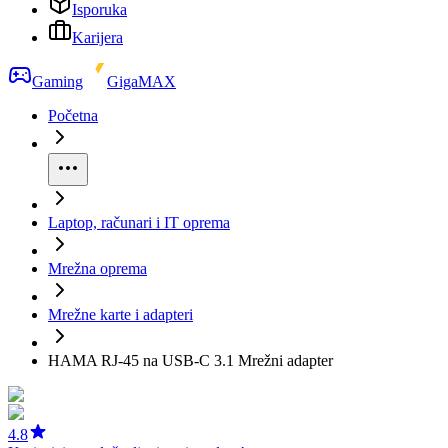
Isporuka
Karijera
Gaming
GigaMAX
Početna
Laptop, računari i IT oprema
Mrežna oprema
Mrežne karte i adapteri
HAMA RJ-45 na USB-C 3.1 Mrežni adapter
4.8