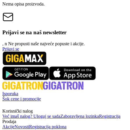
Nema opisa proizvoda.
Prijavi se na naš newsletter
, n
N
e propusti naše najveće popuste i akcije.
Prijavi se
Isporuka
Šok cene i promocije
Korisnički nalog
Već imaš nalog? Uloguj se sada
Zaboravljena lozinka
Registracija
Prodaja
Akcije
Novosti
Registracija poklona