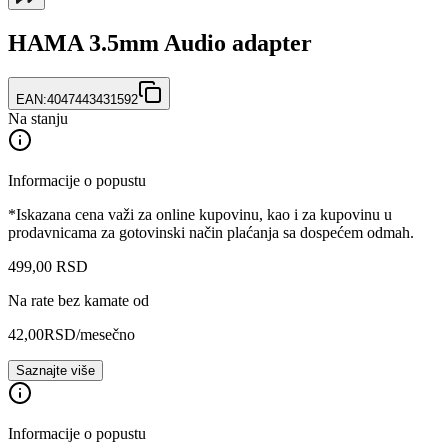
HAMA 3.5mm Audio adapter
EAN:
4047443431592
Na stanju
Informacije o popustu
*Iskazana cena važi za online kupovinu, kao i za kupovinu u
prodavnicama za gotovinski način plaćanja sa dospećem odmah.
499
,
00
RSD
Na rate bez kamate od
42,00
RSD
/mesečno
Saznajte više
Informacije o popustu