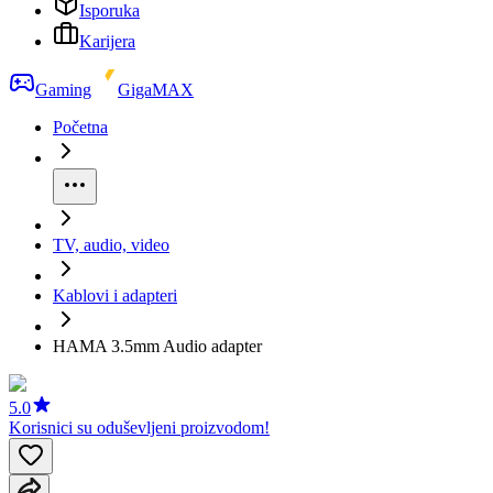
Isporuka
Karijera
Gaming
GigaMAX
Početna
TV, audio, video
Kablovi i adapteri
HAMA 3.5mm Audio adapter
5.0
Korisnici su oduševljeni proizvodom!