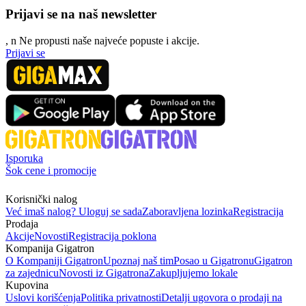
Prijavi se na naš newsletter
, n
N
e propusti naše najveće popuste i akcije.
Prijavi se
Isporuka
Šok cene i promocije
Korisnički nalog
Već imaš nalog? Uloguj se sada
Zaboravljena lozinka
Registracija
Prodaja
Akcije
Novosti
Registracija poklona
Kompanija Gigatron
O Kompaniji Gigatron
Upoznaj naš tim
Posao u Gigatronu
Gigatron
za zajednicu
Novosti iz Gigatrona
Zakupljujemo lokale
Kupovina
Uslovi korišćenja
Politika privatnosti
Detalji ugovora o prodaji na