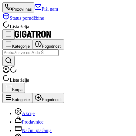
Piši nam
Pozovi nas
Status porudžbine
Lista želja
Kategorije
Pogodnosti
Lista želja
Korpa
Kategorije
Pogodnosti
Akcije
Prodavnice
Načini plaćanja