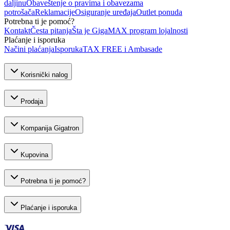
daljinu
Obaveštenje o pravima i obavezama
potrošača
Reklamacije
Osiguranje uređaja
Outlet ponuda
Potrebna ti je pomoć?
Kontakt
Česta pitanja
Šta je GigaMAX program lojalnosti
Plaćanje i isporuka
Načini plaćanja
Isporuka
TAX FREE i Ambasade
Korisnički nalog
Prodaja
Kompanija Gigatron
Kupovina
Potrebna ti je pomoć?
Plaćanje i isporuka