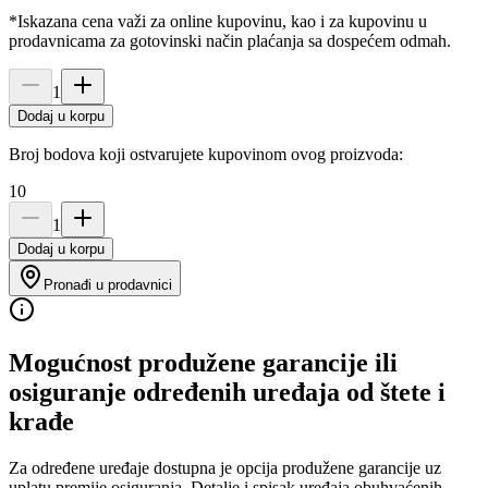
*Iskazana cena važi za online kupovinu, kao i za kupovinu u
prodavnicama za gotovinski način plaćanja sa dospećem odmah.
1
Dodaj u korpu
Broj bodova koji ostvarujete kupovinom ovog proizvoda:
10
1
Dodaj u korpu
Pronađi u prodavnici
Mogućnost produžene garancije ili
osiguranje određenih uređaja od štete i
krađe
Za određene uređaje dostupna je opcija produžene garancije uz
uplatu premije osiguranja. Detalje i spisak uređaja obuhvaćenih