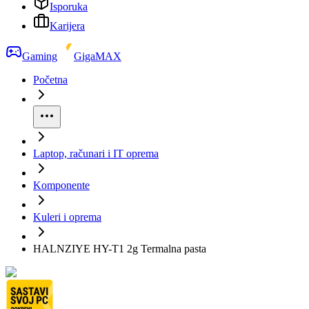
Isporuka
Karijera
Gaming
GigaMAX
Početna
Laptop, računari i IT oprema
Komponente
Kuleri i oprema
HALNZIYE HY-T1 2g Termalna pasta