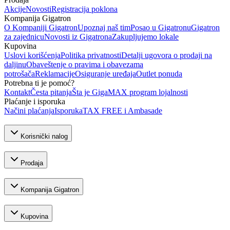
Akcije
Novosti
Registracija poklona
Kompanija Gigatron
O Kompaniji Gigatron
Upoznaj naš tim
Posao u Gigatronu
Gigatron
za zajednicu
Novosti iz Gigatrona
Zakupljujemo lokale
Kupovina
Uslovi korišćenja
Politika privatnosti
Detalji ugovora o prodaji na
daljinu
Obaveštenje o pravima i obavezama
potrošača
Reklamacije
Osiguranje uređaja
Outlet ponuda
Potrebna ti je pomoć?
Kontakt
Česta pitanja
Šta je GigaMAX program lojalnosti
Plaćanje i isporuka
Načini plaćanja
Isporuka
TAX FREE i Ambasade
Korisnički nalog
Prodaja
Kompanija Gigatron
Kupovina