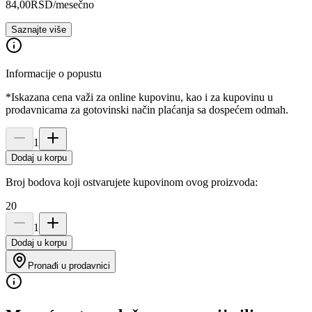
84,00
RSD
/mesečno
Saznajte više
Informacije o popustu
*Iskazana cena važi za online kupovinu, kao i za kupovinu u
prodavnicama za gotovinski način plaćanja sa dospećem odmah.
1
Dodaj u korpu
Broj bodova koji ostvarujete kupovinom ovog proizvoda:
20
1
Dodaj u korpu
Pronađi u prodavnici