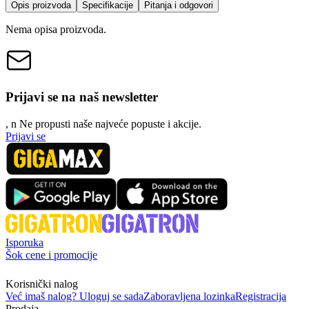
Opis proizvoda
Specifikacije
Pitanja i odgovori
Nema opisa proizvoda.
Prijavi se na naš newsletter
, n
N
e propusti naše najveće popuste i akcije.
Prijavi se
Isporuka
Šok cene i promocije
Korisnički nalog
Već imaš nalog? Uloguj se sada
Zaboravljena lozinka
Registracija
Prodaja