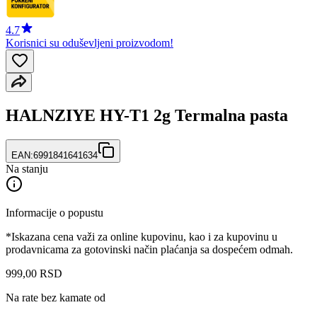
4.7
Korisnici su oduševljeni proizvodom!
HALNZIYE HY-T1 2g Termalna pasta
EAN:
6991841641634
Na stanju
Informacije o popustu
*Iskazana cena važi za online kupovinu, kao i za kupovinu u
prodavnicama za gotovinski način plaćanja sa dospećem odmah.
999
,
00
RSD
Na rate bez kamate od