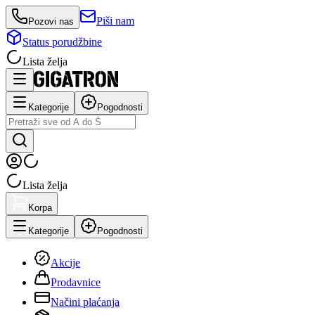
Piši nam
Pozovi nas
Status porudžbine
Lista želja
Kategorije
Pogodnosti
Lista želja
Korpa
Kategorije
Pogodnosti
Akcije
Prodavnice
Načini plaćanja