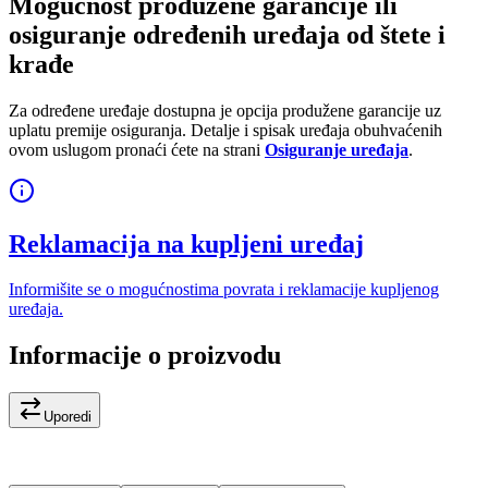
Mogućnost produžene garancije ili
osiguranje određenih uređaja od štete i
krađe
Za određene uređaje dostupna je opcija produžene garancije uz
uplatu premije osiguranja. Detalje i spisak uređaja obuhvaćenih
ovom uslugom pronaći ćete na strani
Osiguranje uređaja
.
Reklamacija na kupljeni uređaj
Informišite se o mogućnostima povrata i reklamacije kupljenog
uređaja.
Informacije o proizvodu
Uporedi