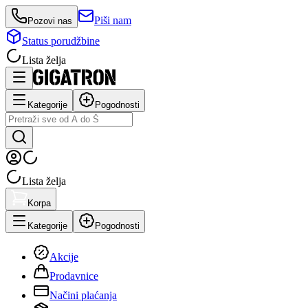
Piši nam
Pozovi nas
Status porudžbine
Lista želja
Kategorije
Pogodnosti
Lista želja
Korpa
Kategorije
Pogodnosti
Akcije
Prodavnice
Načini plaćanja