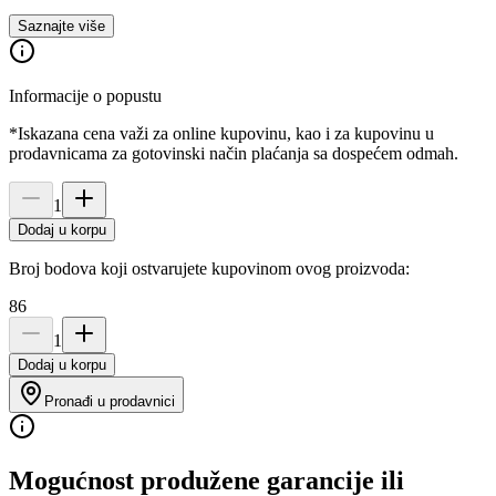
Saznajte više
Informacije o popustu
*Iskazana cena važi za online kupovinu, kao i za kupovinu u
prodavnicama za gotovinski način plaćanja sa dospećem odmah.
1
Dodaj u korpu
Broj bodova koji ostvarujete kupovinom ovog proizvoda:
86
1
Dodaj u korpu
Pronađi u prodavnici
Mogućnost produžene garancije ili