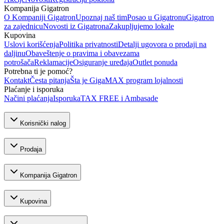
Kompanija Gigatron
O Kompaniji Gigatron
Upoznaj naš tim
Posao u Gigatronu
Gigatron
za zajednicu
Novosti iz Gigatrona
Zakupljujemo lokale
Kupovina
Uslovi korišćenja
Politika privatnosti
Detalji ugovora o prodaji na
daljinu
Obaveštenje o pravima i obavezama
potrošača
Reklamacije
Osiguranje uređaja
Outlet ponuda
Potrebna ti je pomoć?
Kontakt
Česta pitanja
Šta je GigaMAX program lojalnosti
Plaćanje i isporuka
Načini plaćanja
Isporuka
TAX FREE i Ambasade
Korisnički nalog
Prodaja
Kompanija Gigatron
Kupovina