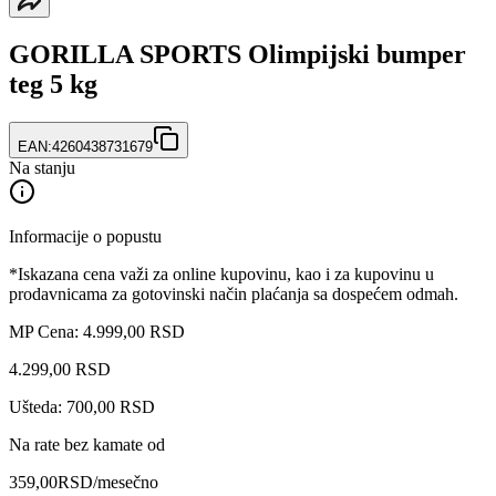
GORILLA SPORTS Olimpijski bumper
teg 5 kg
EAN:
4260438731679
Na stanju
Informacije o popustu
*Iskazana cena važi za online kupovinu, kao i za kupovinu u
prodavnicama za gotovinski način plaćanja sa dospećem odmah.
MP Cena: 4.999,00 RSD
4.299
,
00
RSD
Ušteda: 700,00 RSD
Na rate bez kamate od
359,00
RSD
/mesečno