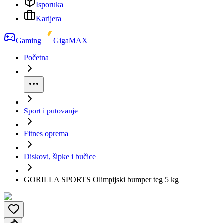
Isporuka
Karijera
Gaming
GigaMAX
Početna
Sport i putovanje
Fitnes oprema
Diskovi, šipke i bučice
GORILLA SPORTS Olimpijski bumper teg 5 kg