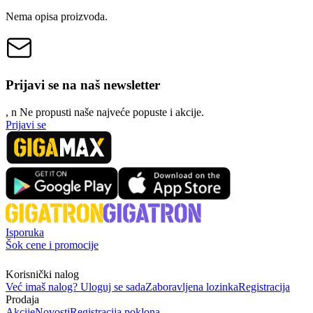
Nema opisa proizvoda.
Prijavi se na naš newsletter
, n
N
e propusti naše najveće popuste i akcije.
Prijavi se
Isporuka
Šok cene i promocije
Korisnički nalog
Već imaš nalog? Uloguj se sada
Zaboravljena lozinka
Registracija
Prodaja
Akcije
Novosti
Registracija poklona