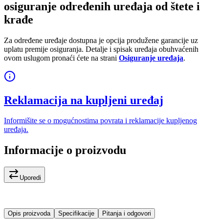
osiguranje određenih uređaja od štete i
krađe
Za određene uređaje dostupna je opcija produžene garancije uz
uplatu premije osiguranja. Detalje i spisak uređaja obuhvaćenih
ovom uslugom pronaći ćete na strani
Osiguranje uređaja
.
Reklamacija na kupljeni uređaj
Informišite se o mogućnostima povrata i reklamacije kupljenog
uređaja.
Informacije o proizvodu
Uporedi
Opis proizvoda
Specifikacije
Pitanja i odgovori