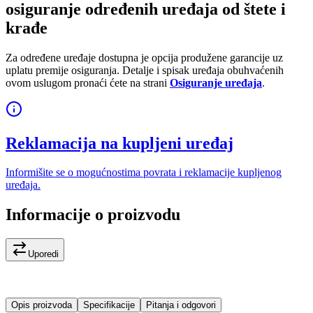
osiguranje određenih uređaja od štete i
krađe
Za određene uređaje dostupna je opcija produžene garancije uz
uplatu premije osiguranja. Detalje i spisak uređaja obuhvaćenih
ovom uslugom pronaći ćete na strani
Osiguranje uređaja
.
Reklamacija na kupljeni uređaj
Informišite se o mogućnostima povrata i reklamacije kupljenog
uređaja.
Informacije o proizvodu
Uporedi
Opis proizvoda
Specifikacije
Pitanja i odgovori