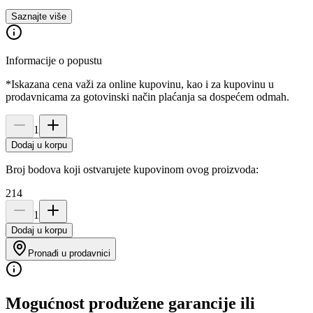
Saznajte više
Informacije o popustu
*Iskazana cena važi za online kupovinu, kao i za kupovinu u
prodavnicama za gotovinski način plaćanja sa dospećem odmah.
1
Dodaj u korpu
Broj bodova koji ostvarujete kupovinom ovog proizvoda:
214
1
Dodaj u korpu
Pronađi u prodavnici
Mogućnost produžene garancije ili