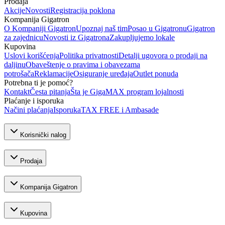
Prodaja
Akcije
Novosti
Registracija poklona
Kompanija Gigatron
O Kompaniji Gigatron
Upoznaj naš tim
Posao u Gigatronu
Gigatron
za zajednicu
Novosti iz Gigatrona
Zakupljujemo lokale
Kupovina
Uslovi korišćenja
Politika privatnosti
Detalji ugovora o prodaji na
daljinu
Obaveštenje o pravima i obavezama
potrošača
Reklamacije
Osiguranje uređaja
Outlet ponuda
Potrebna ti je pomoć?
Kontakt
Česta pitanja
Šta je GigaMAX program lojalnosti
Plaćanje i isporuka
Načini plaćanja
Isporuka
TAX FREE i Ambasade
Korisnički nalog
Prodaja
Kompanija Gigatron
Kupovina