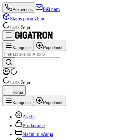
Piši nam
Pozovi nas
Status porudžbine
Lista želja
Kategorije
Pogodnosti
Lista želja
Korpa
Kategorije
Pogodnosti
Akcije
Prodavnice
Načini plaćanja