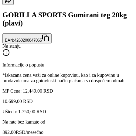
GORILLA SPORTS Gumirani teg 20kg
(plavi)
EAN:
4260200847065
Na stanju
Informacije o popustu
*Iskazana cena važi za online kupovinu, kao i za kupovinu u
prodavnicama za gotovinski način plaćanja sa dospećem odmah.
MP Cena: 12.449,00 RSD
10.699
,
00
RSD
Ušteda: 1.750,00 RSD
Na rate bez kamate od
892,00
RSD
/mesečno