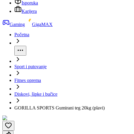
Isporuka
Karijera
Gaming
GigaMAX
Početna
Sport i putovanje
Fitnes oprema
Diskovi, šipke i bučice
GORILLA SPORTS Gumirani teg 20kg (plavi)