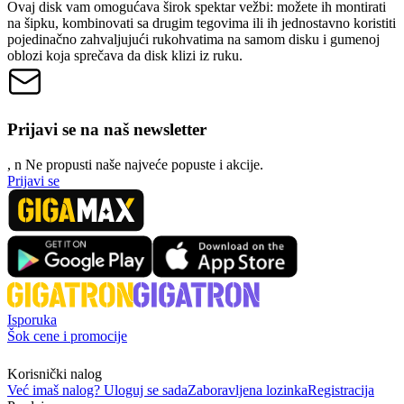
Ovaj disk vam omogućava širok spektar vežbi: možete ih montirati
na šipku, kombinovati sa drugim tegovima ili ih jednostavno koristiti
pojedinačno zahvaljujući rukohvatima na samom disku i gumenoj
oblozi koja sprečava da disk klizi iz ruku.
Prijavi se na naš newsletter
, n
N
e propusti naše najveće popuste i akcije.
Prijavi se
Isporuka
Šok cene i promocije
Korisnički nalog
Već imaš nalog? Uloguj se sada
Zaboravljena lozinka
Registracija