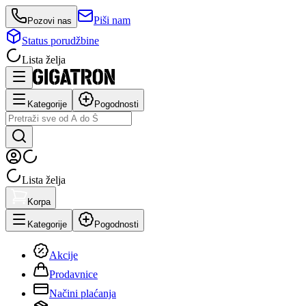
Piši nam
Pozovi nas
Status porudžbine
Lista želja
Kategorije
Pogodnosti
Lista želja
Korpa
Kategorije
Pogodnosti
Akcije
Prodavnice
Načini plaćanja