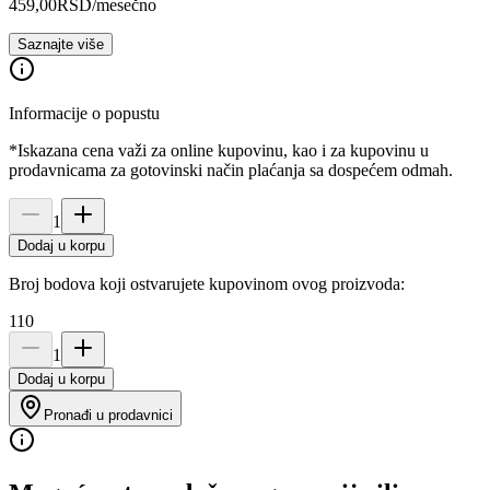
459,00
RSD
/mesečno
Saznajte više
Informacije o popustu
*Iskazana cena važi za online kupovinu, kao i za kupovinu u
prodavnicama za gotovinski način plaćanja sa dospećem odmah.
1
Dodaj u korpu
Broj bodova koji ostvarujete kupovinom ovog proizvoda:
110
1
Dodaj u korpu
Pronađi u prodavnici