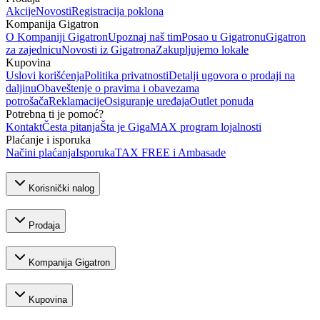
Akcije
Novosti
Registracija poklona
Kompanija Gigatron
O Kompaniji Gigatron
Upoznaj naš tim
Posao u Gigatronu
Gigatron
za zajednicu
Novosti iz Gigatrona
Zakupljujemo lokale
Kupovina
Uslovi korišćenja
Politika privatnosti
Detalji ugovora o prodaji na
daljinu
Obaveštenje o pravima i obavezama
potrošača
Reklamacije
Osiguranje uređaja
Outlet ponuda
Potrebna ti je pomoć?
Kontakt
Česta pitanja
Šta je GigaMAX program lojalnosti
Plaćanje i isporuka
Načini plaćanja
Isporuka
TAX FREE i Ambasade
Korisnički nalog
Prodaja
Kompanija Gigatron
Kupovina