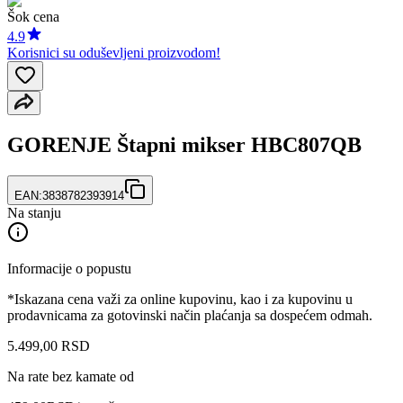
Šok cena
4.9
Korisnici su oduševljeni proizvodom!
GORENJE Štapni mikser HBC807QB
EAN:
3838782393914
Na stanju
Informacije o popustu
*Iskazana cena važi za online kupovinu, kao i za kupovinu u
prodavnicama za gotovinski način plaćanja sa dospećem odmah.
5.499
,
00
RSD
Na rate bez kamate od