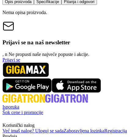
Opis proizvoda
Specifikacije
Pitanja i odgovori
Nema opisa proizvoda.
Prijavi se na naš newsletter
, n
N
e propusti naše najveće popuste i akcije.
Prijavi se
Isporuka
Šok cene i promocije
Korisnički nalog
Već imaš nalog? Uloguj se sada
Zaboravljena lozinka
Registracija
Prodaja