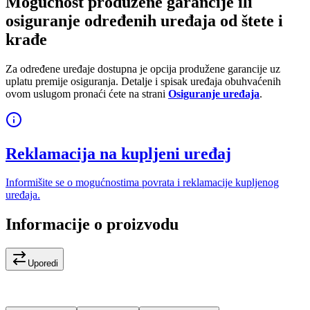
Mogućnost produžene garancije ili
osiguranje određenih uređaja od štete i
krađe
Za određene uređaje dostupna je opcija produžene garancije uz
uplatu premije osiguranja. Detalje i spisak uređaja obuhvaćenih
ovom uslugom pronaći ćete na strani
Osiguranje uređaja
.
Reklamacija na kupljeni uređaj
Informišite se o mogućnostima povrata i reklamacije kupljenog
uređaja.
Informacije o proizvodu
Uporedi