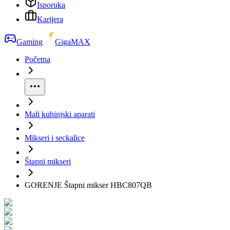
Isporuka
Karijera
Gaming
GigaMAX
Početna
Mali kuhinjski aparati
Mikseri i seckalice
Štapni mikseri
GORENJE Štapni mikser HBC807QB