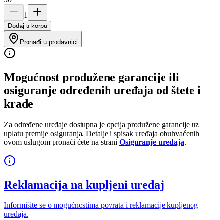
1
Dodaj u korpu
Pronađi u prodavnici
Mogućnost produžene garancije ili
osiguranje određenih uređaja od štete i
krađe
Za određene uređaje dostupna je opcija produžene garancije uz
uplatu premije osiguranja. Detalje i spisak uređaja obuhvaćenih
ovom uslugom pronaći ćete na strani
Osiguranje uređaja
.
Reklamacija na kupljeni uređaj
Informišite se o mogućnostima povrata i reklamacije kupljenog
uređaja.