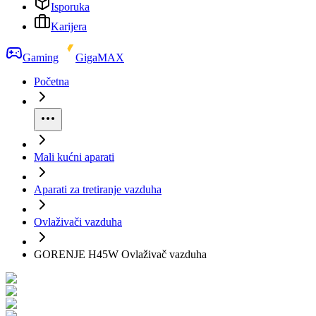
Isporuka
Karijera
Gaming
GigaMAX
Početna
Mali kućni aparati
Aparati za tretiranje vazduha
Ovlaživači vazduha
GORENJE H45W Ovlaživač vazduha