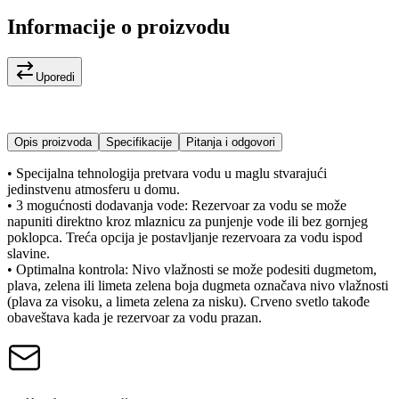
Informacije o proizvodu
Uporedi
Opis proizvoda
Specifikacije
Pitanja i odgovori
• Specijalna tehnologija pretvara vodu u maglu stvarajući
jedinstvenu atmosferu u domu.
• 3 mogućnosti dodavanja vode: Rezervoar za vodu se može
napuniti direktno kroz mlaznicu za punjenje vode ili bez gornjeg
poklopca. Treća opcija je postavljanje rezervoara za vodu ispod
slavine.
• Optimalna kontrola: Nivo vlažnosti se može podesiti dugmetom,
plava, zelena ili limeta zelena boja dugmeta označava nivo vlažnosti
(plava za visoku, a limeta zelena za nisku). Crveno svetlo takođe
obaveštava kada je rezervoar za vodu prazan.