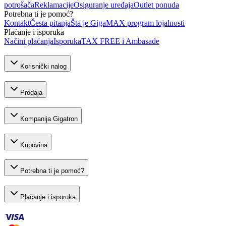
potrošača
Reklamacije
Osiguranje uređaja
Outlet ponuda
Potrebna ti je pomoć?
Kontakt
Česta pitanja
Šta je GigaMAX program lojalnosti
Plaćanje i isporuka
Načini plaćanja
Isporuka
TAX FREE i Ambasade
Korisnički nalog
Prodaja
Kompanija Gigatron
Kupovina
Potrebna ti je pomoć?
Plaćanje i isporuka