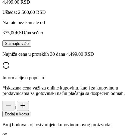
4.499
,
00
RSD
Ušteda: 2.500,00 RSD
Na rate bez kamate od
375,00
RSD
/mesečno
Saznajte više
Najniža cena u proteklih 30 dana 4.499,00 RSD
Informacije o popustu
*Iskazana cena važi za online kupovinu, kao i za kupovinu u
prodavnicama za gotovinski način plaćanja sa dospećem odmah.
1
Dodaj u korpu
Broj bodova koji ostvarujete kupovinom ovog proizvoda:
90