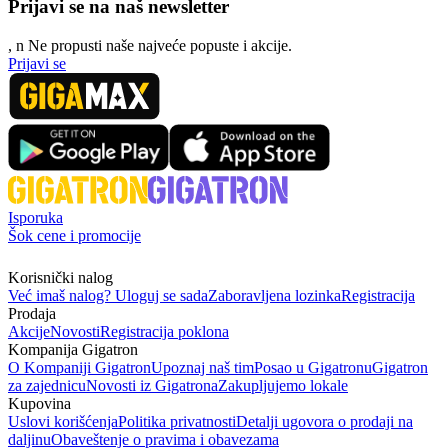
Prijavi se na naš newsletter
, n
N
e propusti naše najveće popuste i akcije.
Prijavi se
Isporuka
Šok cene i promocije
Korisnički nalog
Već imaš nalog? Uloguj se sada
Zaboravljena lozinka
Registracija
Prodaja
Akcije
Novosti
Registracija poklona
Kompanija Gigatron
O Kompaniji Gigatron
Upoznaj naš tim
Posao u Gigatronu
Gigatron
za zajednicu
Novosti iz Gigatrona
Zakupljujemo lokale
Kupovina
Uslovi korišćenja
Politika privatnosti
Detalji ugovora o prodaji na
daljinu
Obaveštenje o pravima i obavezama