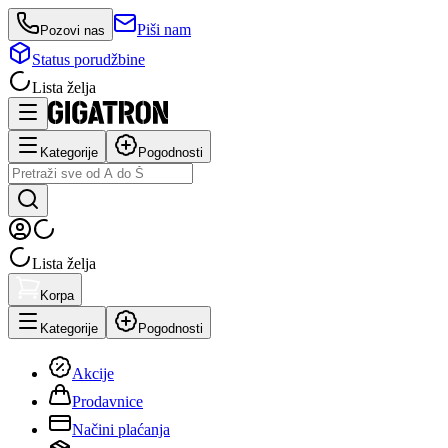
Piši nam
Pozovi nas
Status porudžbine
Lista želja
Kategorije
Pogodnosti
Lista želja
Korpa
Kategorije
Pogodnosti
Akcije
Prodavnice
Načini plaćanja