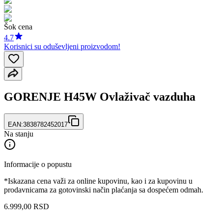
Šok cena
4.7
Korisnici su oduševljeni proizvodom!
GORENJE H45W Ovlaživač vazduha
EAN:
3838782452017
Na stanju
Informacije o popustu
*Iskazana cena važi za online kupovinu, kao i za kupovinu u
prodavnicama za gotovinski način plaćanja sa dospećem odmah.
6.999,00 RSD