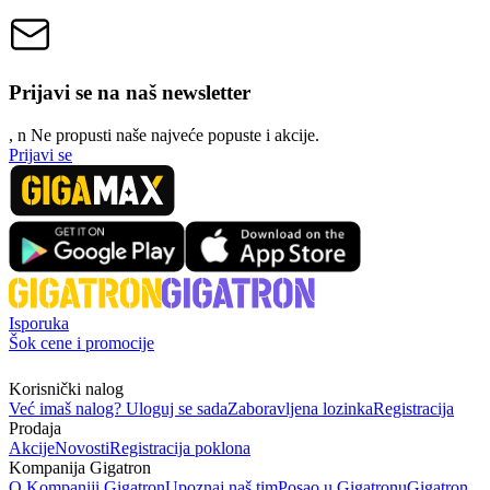
Prijavi se na naš newsletter
, n
N
e propusti naše najveće popuste i akcije.
Prijavi se
Isporuka
Šok cene i promocije
Korisnički nalog
Već imaš nalog? Uloguj se sada
Zaboravljena lozinka
Registracija
Prodaja
Akcije
Novosti
Registracija poklona
Kompanija Gigatron
O Kompaniji Gigatron
Upoznaj naš tim
Posao u Gigatronu
Gigatron