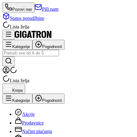
Piši nam
Pozovi nas
Status porudžbine
Lista želja
Kategorije
Pogodnosti
Lista želja
Korpa
Kategorije
Pogodnosti
Akcije
Prodavnice
Načini plaćanja