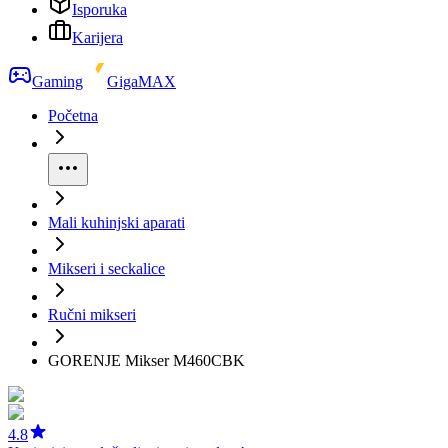
Isporuka
Karijera
Gaming
GigaMAX
Početna
Mali kuhinjski aparati
Mikseri i seckalice
Ručni mikseri
GORENJE Mikser M460CBK
4.8