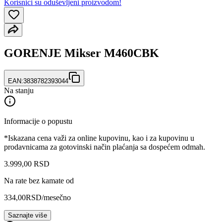
Korisnici su oduševljeni proizvodom!
GORENJE Mikser M460CBK
EAN:
3838782393044
Na stanju
Informacije o popustu
*Iskazana cena važi za online kupovinu, kao i za kupovinu u
prodavnicama za gotovinski način plaćanja sa dospećem odmah.
3.999
,
00
RSD
Na rate bez kamate od
334,00
RSD
/mesečno
Saznajte više