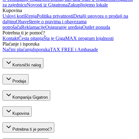
za zajednicu
Novosti iz Gigatrona
Zakupljujemo lokale
Kupovina
Uslovi korišćenja
Politika privatnosti
Detalji ugovora o prodaji na
daljinu
Obaveštenje o pravima i obavezama
potrošača
Reklamacije
Osiguranje uređaja
Outlet ponuda
Potrebna ti je pomoć?
Kontakt
Česta pitanja
Šta je GigaMAX program lojalnosti
Plaćanje i isporuka
Načini plaćanja
Isporuka
TAX FREE i Ambasade
Korisnički nalog
Prodaja
Kompanija Gigatron
Kupovina
Potrebna ti je pomoć?