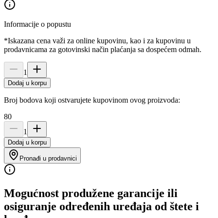
Informacije o popustu
*Iskazana cena važi za online kupovinu, kao i za kupovinu u
prodavnicama za gotovinski način plaćanja sa dospećem odmah.
1
Dodaj u korpu
Broj bodova koji ostvarujete kupovinom ovog proizvoda:
80
1
Dodaj u korpu
Pronađi u prodavnici
Mogućnost produžene garancije ili
osiguranje određenih uređaja od štete i