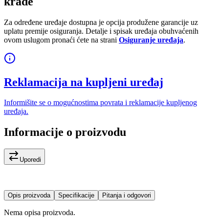
krađe
Za određene uređaje dostupna je opcija produžene garancije uz
uplatu premije osiguranja. Detalje i spisak uređaja obuhvaćenih
ovom uslugom pronaći ćete na strani
Osiguranje uređaja
.
Reklamacija na kupljeni uređaj
Informišite se o mogućnostima povrata i reklamacije kupljenog
uređaja.
Informacije o proizvodu
Uporedi
Opis proizvoda
Specifikacije
Pitanja i odgovori
Nema opisa proizvoda.