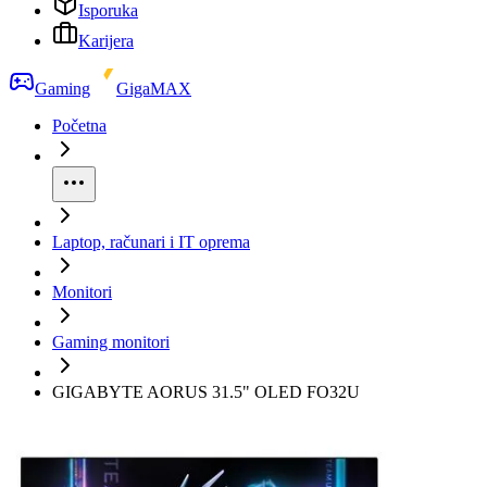
Isporuka
Karijera
Gaming
GigaMAX
Početna
Laptop, računari i IT oprema
Monitori
Gaming monitori
GIGABYTE AORUS 31.5" OLED FO32U