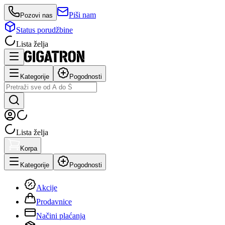
Piši nam
Pozovi nas
Status porudžbine
Lista želja
Kategorije
Pogodnosti
Lista želja
Korpa
Kategorije
Pogodnosti
Akcije
Prodavnice
Načini plaćanja