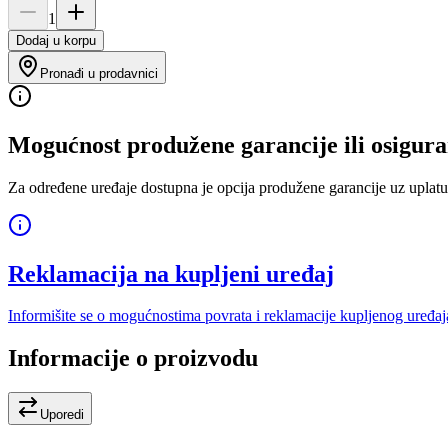
1
Dodaj u korpu
Pronađi u prodavnici
Mogućnost produžene garancije ili osigura
Za određene uređaje dostupna je opcija produžene garancije uz uplatu
Reklamacija na kupljeni uređaj
Informišite se o mogućnostima povrata i reklamacije kupljenog uređaj
Informacije o proizvodu
Uporedi