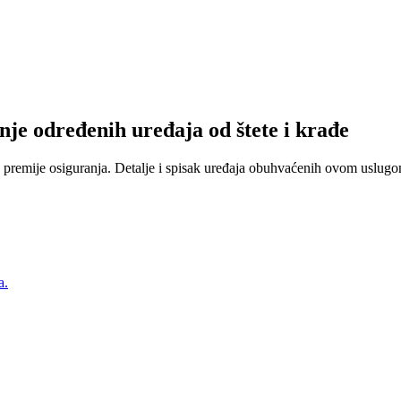
nje određenih uređaja od štete i krađe
 premije osiguranja. Detalje i spisak uređaja obuhvaćenih ovom uslugom
a.