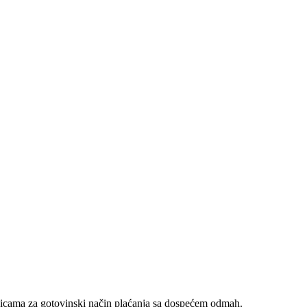
nicama za gotovinski način plaćanja sa dospećem odmah.