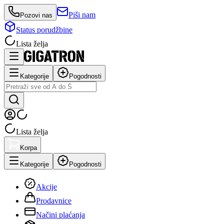
Piši nam
Pozovi nas
Status porudžbine
Lista želja
Kategorije
Pogodnosti
Lista želja
Korpa
Kategorije
Pogodnosti
Akcije
Prodavnice
Načini plaćanja