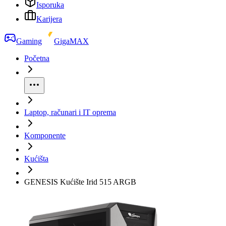
Isporuka
Karijera
Gaming
GigaMAX
Početna
Laptop, računari i IT oprema
Komponente
Kućišta
GENESIS Kućište Irid 515 ARGB