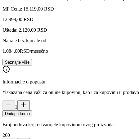
MP Cena: 15.119,00 RSD
12.999
,
00
RSD
Ušteda: 2.120,00 RSD
Na rate bez kamate od
1.084,00
RSD
/mesečno
Saznajte više
Informacije o popustu
*Iskazana cena važi za online kupovinu, kao i za kupovinu u prodav
1
Dodaj u korpu
Broj bodova koji ostvarujete kupovinom ovog proizvoda:
260