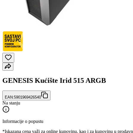
GENESIS Kućište Irid 515 ARGB
EAN:
5901969426540
Na stanju
Informacije o popustu
*Iskazana cena važi za online kupovinu, kao i za kupovinu u prodav