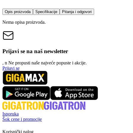
Opis proizvoda
Specifikacije
Pitanja i odgovori
Nema opisa proizvoda.
Prijavi se na naš newsletter
, n
N
e propusti naše najveće popuste i akcije.
Prijavi se
Isporuka
Šok cene i promocije
Korisnički nalog