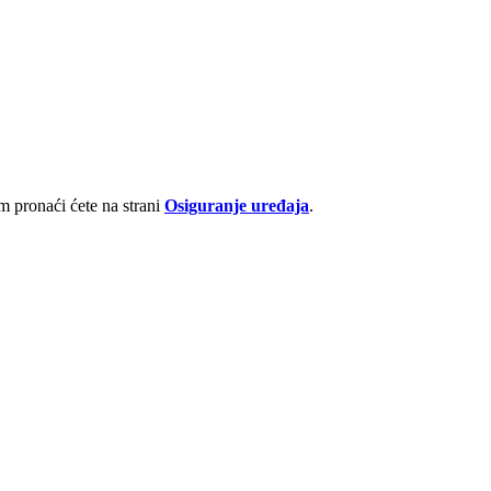
 pronaći ćete na strani
Osiguranje uređaja
.