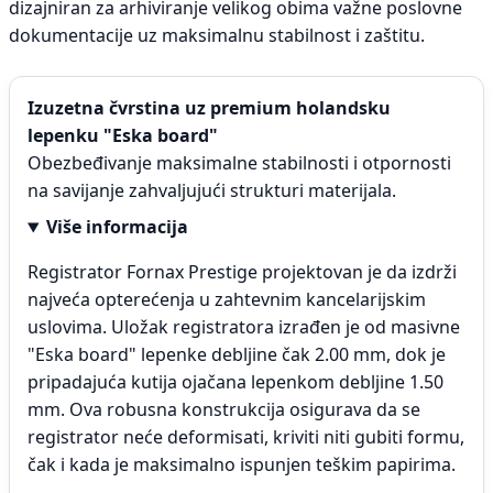
dizajniran za arhiviranje velikog obima važne poslovne
dokumentacije uz maksimalnu stabilnost i zaštitu.
Izuzetna čvrstina uz premium holandsku
lepenku "Eska board"
Obezbeđivanje maksimalne stabilnosti i otpornosti
na savijanje zahvaljujući strukturi materijala.
Više informacija
Registrator Fornax Prestige projektovan je da izdrži
najveća opterećenja u zahtevnim kancelarijskim
uslovima. Uložak registratora izrađen je od masivne
"Eska board" lepenke debljine čak 2.00 mm, dok je
pripadajuća kutija ojačana lepenkom debljine 1.50
mm. Ova robusna konstrukcija osigurava da se
registrator neće deformisati, kriviti niti gubiti formu,
čak i kada je maksimalno ispunjen teškim papirima.