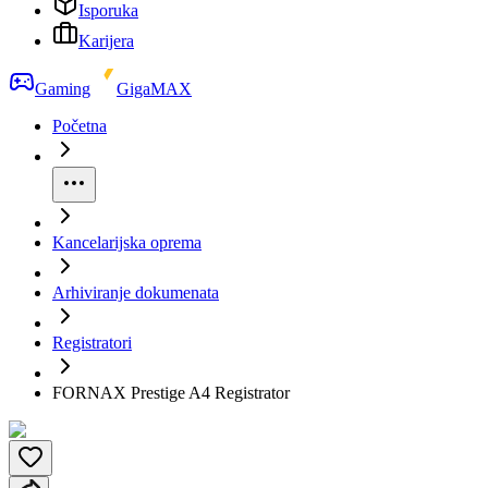
Isporuka
Karijera
Gaming
GigaMAX
Početna
Kancelarijska oprema
Arhiviranje dokumenata
Registratori
FORNAX Prestige A4 Registrator