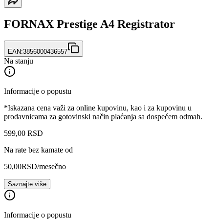
FORNAX Prestige A4 Registrator
EAN:
3856000436557
Na stanju
Informacije o popustu
*Iskazana cena važi za online kupovinu, kao i za kupovinu u
prodavnicama za gotovinski način plaćanja sa dospećem odmah.
599
,
00
RSD
Na rate bez kamate od
50,00
RSD
/mesečno
Saznajte više
Informacije o popustu