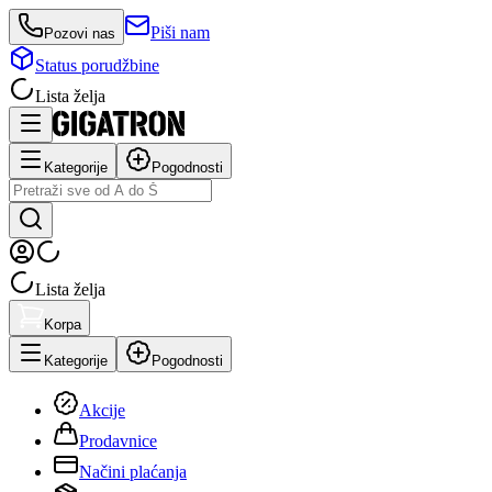
Piši nam
Pozovi nas
Status porudžbine
Lista želja
Kategorije
Pogodnosti
Lista želja
Korpa
Kategorije
Pogodnosti
Akcije
Prodavnice
Načini plaćanja