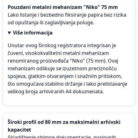
Pouzdani metalni mehanizam "Niko" 75 mm
Lako listanje i bezbedno fiksiranje papira bez rizika
od opuštanja ili zaglavljivanja poluge.
Više informacija
Unutar ovog širokog registratora integrisan je
čuveni, visokokvalitetni metalni mehanizam
renomiranog proizvođača "Niko" (75 mm). Ovaj
mehanizam odlikuje se izuzetnom preciznošću
spojeva, glatkim otvaranjem i snažnim pritiskom,
što omogućava stabilno držanje i lako prelistavanje
velikog broja arhiviranih A4 dokumenata.
Široki profil od 80 mm za maksimalni arhivski
kapacitet
Skladištenje obimne dokumentacije, poslovnih