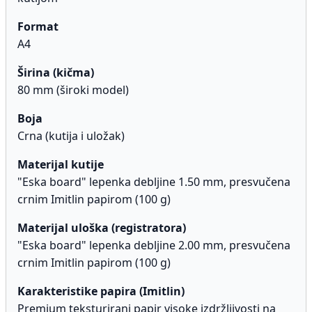
Format
A4
Širina (kičma)
80 mm (široki model)
Boja
Crna (kutija i uložak)
Materijal kutije
"Eska board" lepenka debljine 1.50 mm, presvučena
crnim Imitlin papirom (100 g)
Materijal uloška (registratora)
"Eska board" lepenka debljine 2.00 mm, presvučena
crnim Imitlin papirom (100 g)
Karakteristike papira (Imitlin)
Premium teksturirani papir visoke izdržljivosti na