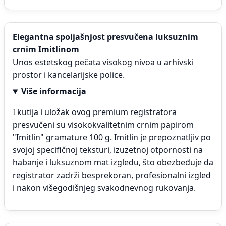
Elegantna spoljašnjost presvučena luksuznim
crnim Imitlinom
Unos estetskog pečata visokog nivoa u arhivski
prostor i kancelarijske police.
Više informacija
I kutija i uložak ovog premium registratora
presvučeni su visokokvalitetnim crnim papirom
"Imitlin" gramature 100 g. Imitlin je prepoznatljiv po
svojoj specifičnoj teksturi, izuzetnoj otpornosti na
habanje i luksuznom mat izgledu, što obezbeđuje da
registrator zadrži besprekoran, profesionalni izgled
i nakon višegodišnjeg svakodnevnog rukovanja.