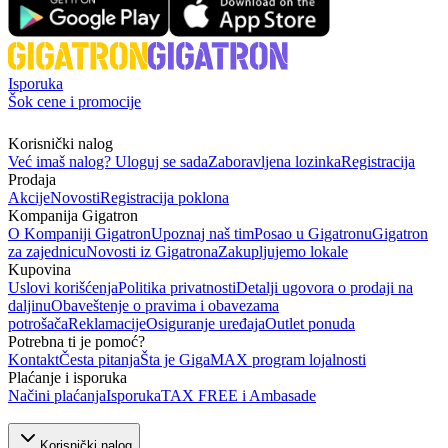
Isporuka
Šok cene i promocije
Korisnički nalog
Već imaš nalog? Uloguj se sada
Zaboravljena lozinka
Registracija
Prodaja
Akcije
Novosti
Registracija poklona
Kompanija Gigatron
O Kompaniji Gigatron
Upoznaj naš tim
Posao u Gigatronu
Gigatron
za zajednicu
Novosti iz Gigatrona
Zakupljujemo lokale
Kupovina
Uslovi korišćenja
Politika privatnosti
Detalji ugovora o prodaji na
daljinu
Obaveštenje o pravima i obavezama
potrošača
Reklamacije
Osiguranje uređaja
Outlet ponuda
Potrebna ti je pomoć?
Kontakt
Česta pitanja
Šta je GigaMAX program lojalnosti
Plaćanje i isporuka
Načini plaćanja
Isporuka
TAX FREE i Ambasade
Korisnički nalog