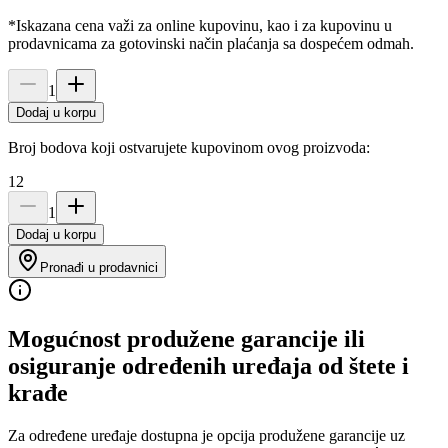
*Iskazana cena važi za online kupovinu, kao i za kupovinu u
prodavnicama za gotovinski način plaćanja sa dospećem odmah.
1
Dodaj u korpu
Broj bodova koji ostvarujete kupovinom ovog proizvoda:
12
1
Dodaj u korpu
Pronađi u prodavnici
Mogućnost produžene garancije ili
osiguranje određenih uređaja od štete i
krađe
Za određene uređaje dostupna je opcija produžene garancije uz