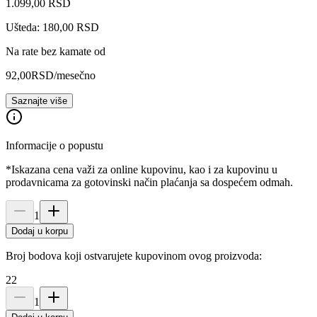
1.099
,
00
RSD
Ušteda: 180,00 RSD
Na rate bez kamate od
92,00
RSD
/mesečno
Saznajte više
Informacije o popustu
*Iskazana cena važi za online kupovinu, kao i za kupovinu u
prodavnicama za gotovinski način plaćanja sa dospećem odmah.
1
Dodaj u korpu
Broj bodova koji ostvarujete kupovinom ovog proizvoda:
22
1