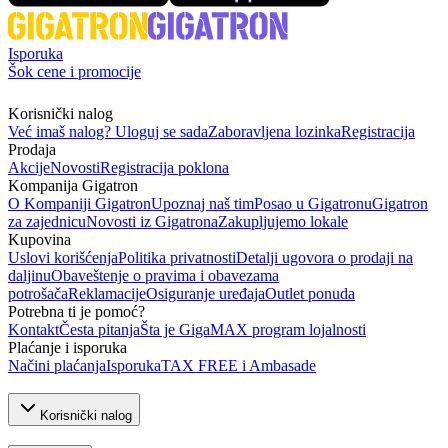
Isporuka
Šok cene i promocije
Korisnički nalog
Već imaš nalog? Uloguj se sada
Zaboravljena lozinka
Registracija
Prodaja
Akcije
Novosti
Registracija poklona
Kompanija Gigatron
O Kompaniji Gigatron
Upoznaj naš tim
Posao u Gigatronu
Gigatron
za zajednicu
Novosti iz Gigatrona
Zakupljujemo lokale
Kupovina
Uslovi korišćenja
Politika privatnosti
Detalji ugovora o prodaji na
daljinu
Obaveštenje o pravima i obavezama
potrošača
Reklamacije
Osiguranje uređaja
Outlet ponuda
Potrebna ti je pomoć?
Kontakt
Česta pitanja
Šta je GigaMAX program lojalnosti
Plaćanje i isporuka
Načini plaćanja
Isporuka
TAX FREE i Ambasade
Korisnički nalog