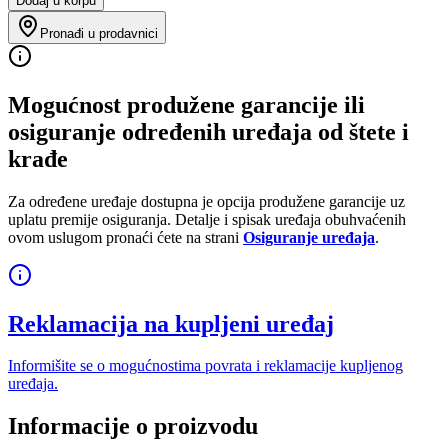
Dodaj u korpu
Pronađi u prodavnici
Mogućnost produžene garancije ili
osiguranje određenih uređaja od štete i
krađe
Za određene uređaje dostupna je opcija produžene garancije uz
uplatu premije osiguranja. Detalje i spisak uređaja obuhvaćenih
ovom uslugom pronaći ćete na strani
Osiguranje uređaja
.
Reklamacija na kupljeni uređaj
Informišite se o mogućnostima povrata i reklamacije kupljenog
uređaja.
Informacije o proizvodu