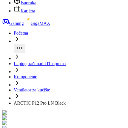
Isporuka
Karijera
Gaming
GigaMAX
Početna
Laptop, računari i IT oprema
Komponente
Ventilator za kućište
ARCTIC P12 Pro LN Black