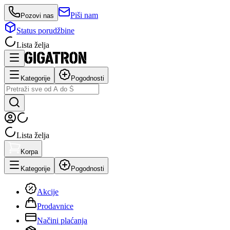
Piši nam
Pozovi nas
Status porudžbine
Lista želja
Kategorije
Pogodnosti
Lista želja
Korpa
Kategorije
Pogodnosti
Akcije
Prodavnice
Načini plaćanja