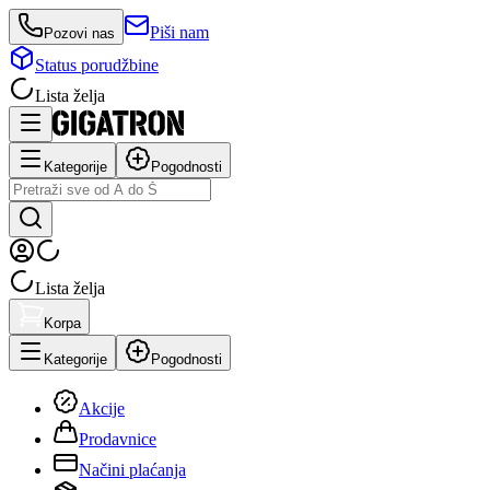
Piši nam
Pozovi nas
Status porudžbine
Lista želja
Kategorije
Pogodnosti
Lista želja
Korpa
Kategorije
Pogodnosti
Akcije
Prodavnice
Načini plaćanja