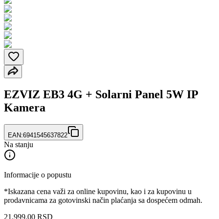
EZVIZ EB3 4G + Solarni Panel 5W IP
Kamera
EAN:
6941545637822
Na stanju
Informacije o popustu
*Iskazana cena važi za online kupovinu, kao i za kupovinu u
prodavnicama za gotovinski način plaćanja sa dospećem odmah.
21.999
,
00
RSD