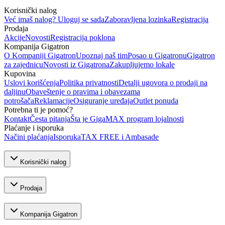
Korisnički nalog
Već imaš nalog? Uloguj se sada
Zaboravljena lozinka
Registracija
Prodaja
Akcije
Novosti
Registracija poklona
Kompanija Gigatron
O Kompaniji Gigatron
Upoznaj naš tim
Posao u Gigatronu
Gigatron
za zajednicu
Novosti iz Gigatrona
Zakupljujemo lokale
Kupovina
Uslovi korišćenja
Politika privatnosti
Detalji ugovora o prodaji na
daljinu
Obaveštenje o pravima i obavezama
potrošača
Reklamacije
Osiguranje uređaja
Outlet ponuda
Potrebna ti je pomoć?
Kontakt
Česta pitanja
Šta je GigaMAX program lojalnosti
Plaćanje i isporuka
Načini plaćanja
Isporuka
TAX FREE i Ambasade
Korisnički nalog
Prodaja
Kompanija Gigatron