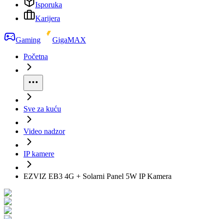
Isporuka
Karijera
Gaming
GigaMAX
Početna
Sve za kuću
Video nadzor
IP kamere
EZVIZ EB3 4G + Solarni Panel 5W IP Kamera