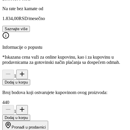
Na rate bez kamate od
1.834,00
RSD
/mesečno
Saznajte više
Informacije o popustu
*Iskazana cena važi za online kupovinu, kao i za kupovinu u
prodavnicama za gotovinski način plaćanja sa dospećem odmah.
1
Dodaj u korpu
Broj bodova koji ostvarujete kupovinom ovog proizvoda:
440
1
Dodaj u korpu
Pronađi u prodavnici