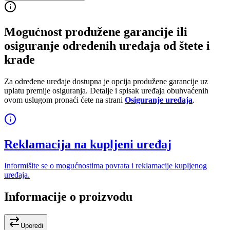
Mogućnost produžene garancije ili
osiguranje određenih uređaja od štete i
krađe
Za određene uređaje dostupna je opcija produžene garancije uz
uplatu premije osiguranja. Detalje i spisak uređaja obuhvaćenih
ovom uslugom pronaći ćete na strani
Osiguranje uređaja
.
Reklamacija na kupljeni uređaj
Informišite se o mogućnostima povrata i reklamacije kupljenog
uređaja.
Informacije o proizvodu
Uporedi