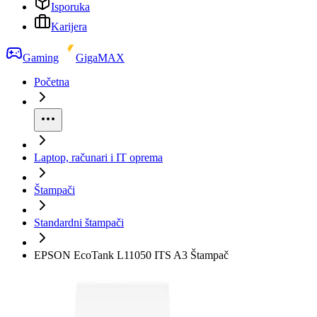
Isporuka
Karijera
Gaming
GigaMAX
Početna
Laptop, računari i IT oprema
Štampači
Standardni štampači
EPSON EcoTank L11050 ITS A3 Štampač