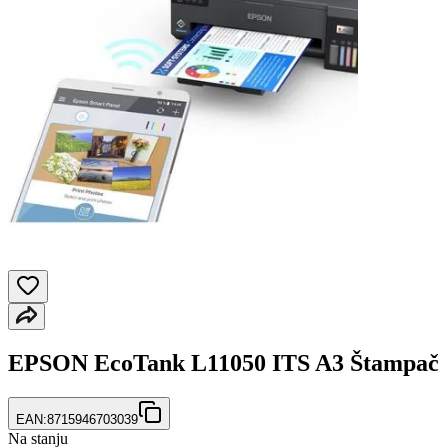
EPSON EcoTank L11050 ITS A3 Štampač
EAN:
8715946703039
Na stanju