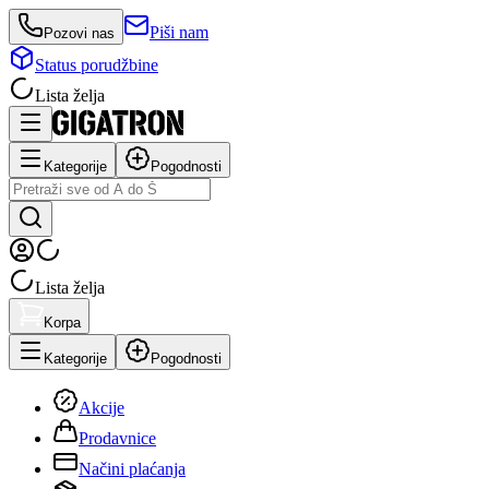
Piši nam
Pozovi nas
Status porudžbine
Lista želja
Kategorije
Pogodnosti
Lista želja
Korpa
Kategorije
Pogodnosti
Akcije
Prodavnice
Načini plaćanja