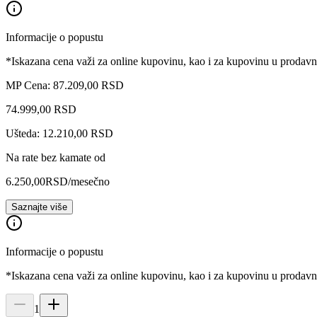
Informacije o popustu
*Iskazana cena važi za online kupovinu, kao i za kupovinu u prodav
MP Cena: 87.209,00 RSD
74.999
,
00
RSD
Ušteda: 12.210,00 RSD
Na rate bez kamate od
6.250,00
RSD
/mesečno
Saznajte više
Informacije o popustu
*Iskazana cena važi za online kupovinu, kao i za kupovinu u prodav
1