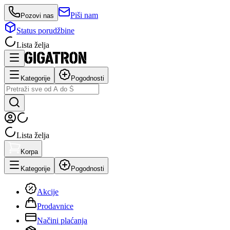
Piši nam
Pozovi nas
Status porudžbine
Lista želja
Kategorije
Pogodnosti
Lista želja
Korpa
Kategorije
Pogodnosti
Akcije
Prodavnice
Načini plaćanja