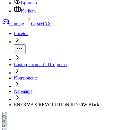
Isporuka
Karijera
Gaming
GigaMAX
Početna
Laptop, računari i IT oprema
Komponente
Napajanja
ENERMAX REVOLUTION III 750W Black