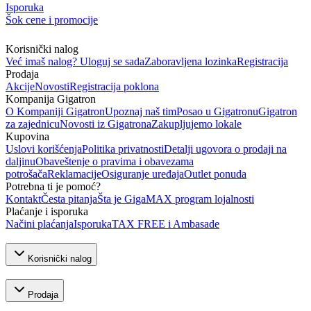
Isporuka
Šok cene i promocije
Korisnički nalog
Već imaš nalog? Uloguj se sada
Zaboravljena lozinka
Registracija
Prodaja
Akcije
Novosti
Registracija poklona
Kompanija Gigatron
O Kompaniji Gigatron
Upoznaj naš tim
Posao u Gigatronu
Gigatron
za zajednicu
Novosti iz Gigatrona
Zakupljujemo lokale
Kupovina
Uslovi korišćenja
Politika privatnosti
Detalji ugovora o prodaji na
daljinu
Obaveštenje o pravima i obavezama
potrošača
Reklamacije
Osiguranje uređaja
Outlet ponuda
Potrebna ti je pomoć?
Kontakt
Česta pitanja
Šta je GigaMAX program lojalnosti
Plaćanje i isporuka
Načini plaćanja
Isporuka
TAX FREE i Ambasade
Korisnički nalog
Prodaja