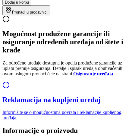
Dodaj u korpu
Pronađi u prodavnici
Mogućnost produžene garancije ili
osiguranje određenih uređaja od štete i
krađe
Za određene uređaje dostupna je opcija produžene garancije uz
uplatu premije osiguranja. Detalje i spisak uređaja obuhvaćenih
ovom uslugom pronaći ćete na strani
Osiguranje uređaja
.
Reklamacija na kupljeni uređaj
Informišite se o mogućnostima povrata i reklamacije kupljenog
uređaja.
Informacije o proizvodu