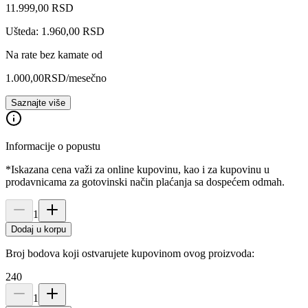
11.999
,
00
RSD
Ušteda: 1.960,00 RSD
Na rate bez kamate od
1.000,00
RSD
/mesečno
Saznajte više
Informacije o popustu
*Iskazana cena važi za online kupovinu, kao i za kupovinu u
prodavnicama za gotovinski način plaćanja sa dospećem odmah.
1
Dodaj u korpu
Broj bodova koji ostvarujete kupovinom ovog proizvoda:
240
1