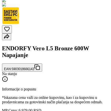
ENDORFY Vero L5 Bronze 600W
Napajanje
EAN:
5903018666143
Na stanju
Informacije o popustu
*Iskazana cena važi za online kupovinu, kao i za kupovinu u
prodavnicama za gotovinski način plaćanja sa dospećem odmah.
MP Cena: 6.979,00 RSD