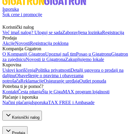
Isporuka
Šok cene i promocije
Korisnički nalog
Već imaš nalog? Uloguj se sada
Zaboravljena lozinka
Registracija
Prodaja
Akcije
Novosti
Registracija poklona
Kompanija Gigatron
O Kompaniji Gigatron
Upoznaj naš tim
Posao u Gigatronu
Gigatron
za zajednicu
Novosti iz Gigatrona
Zakupljujemo lokale
Kupovina
Uslovi korišćenja
Politika privatnosti
Detalji ugovora o prodaji na
daljinu
Obaveštenje o pravima i obavezama
potrošača
Reklamacije
Osiguranje uređaja
Outlet ponuda
Potrebna ti je pomoć?
Kontakt
Česta pitanja
Šta je GigaMAX program lojalnosti
Plaćanje i isporuka
Načini plaćanja
Isporuka
TAX FREE i Ambasade
Korisnički nalog
Prodaja