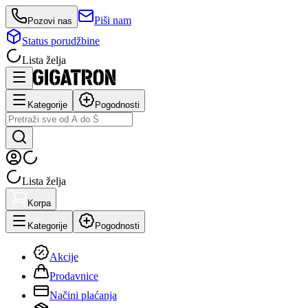
Piši nam
Pozovi nas
Status porudžbine
Lista želja
Kategorije
Pogodnosti
Lista želja
Korpa
Kategorije
Pogodnosti
Akcije
Prodavnice
Načini plaćanja