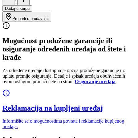
1
Dodaj u korpu
Pronađi u prodavnici
Mogućnost produžene garancije ili
osiguranje određenih uređaja od štete i
krađe
Za određene uređaje dostupna je opcija produžene garancije uz
uplatu premije osiguranja. Detalje i spisak uređaja obuhvaćenih
ovom uslugom pronaći ćete na strani
Osiguranje uređaja
.
Reklamacija na kupljeni uređaj
Informišite se o mogućnostima povrata i reklamacije kupljenog
uređaja.