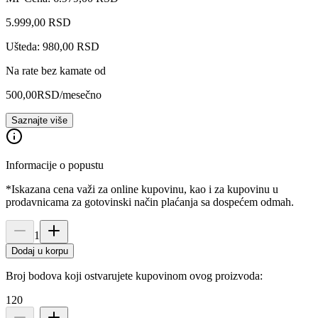
5.999
,
00
RSD
Ušteda: 980,00 RSD
Na rate bez kamate od
500,00
RSD
/mesečno
Saznajte više
Informacije o popustu
*Iskazana cena važi za online kupovinu, kao i za kupovinu u
prodavnicama za gotovinski način plaćanja sa dospećem odmah.
1
Dodaj u korpu
Broj bodova koji ostvarujete kupovinom ovog proizvoda:
120