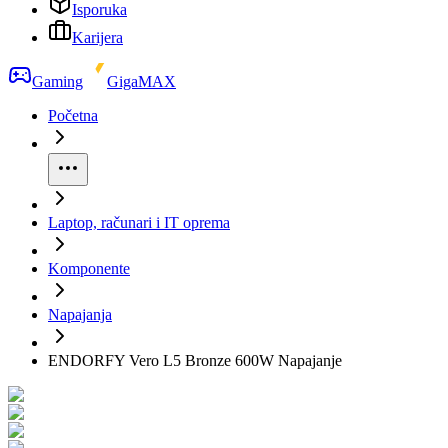
Isporuka
Karijera
Gaming
GigaMAX
Početna
Laptop, računari i IT oprema
Komponente
Napajanja
ENDORFY Vero L5 Bronze 600W Napajanje