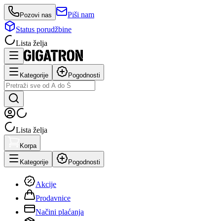
Piši nam
Pozovi nas
Status porudžbine
Lista želja
Kategorije
Pogodnosti
Lista želja
Korpa
Kategorije
Pogodnosti
Akcije
Prodavnice
Načini plaćanja