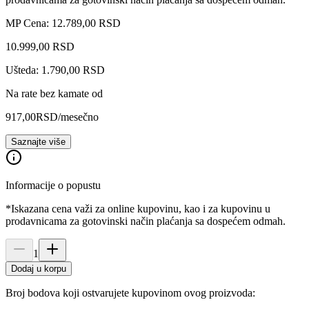
MP Cena: 12.789,00 RSD
10.999
,
00
RSD
Ušteda: 1.790,00 RSD
Na rate bez kamate od
917,00
RSD
/mesečno
Saznajte više
Informacije o popustu
*Iskazana cena važi za online kupovinu, kao i za kupovinu u
prodavnicama za gotovinski način plaćanja sa dospećem odmah.
1
Dodaj u korpu
Broj bodova koji ostvarujete kupovinom ovog proizvoda: