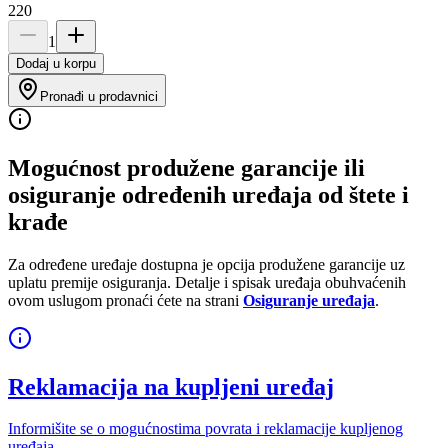
220
1
Dodaj u korpu
Pronađi u prodavnici
Mogućnost produžene garancije ili
osiguranje određenih uređaja od štete i
krađe
Za određene uređaje dostupna je opcija produžene garancije uz
uplatu premije osiguranja. Detalje i spisak uređaja obuhvaćenih
ovom uslugom pronaći ćete na strani
Osiguranje uređaja
.
Reklamacija na kupljeni uređaj
Informišite se o mogućnostima povrata i reklamacije kupljenog
uređaja.