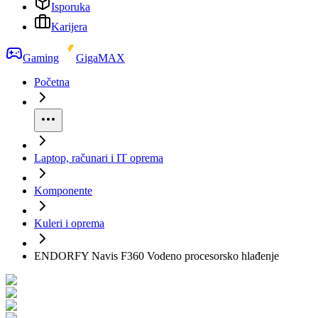
Isporuka
Karijera
Gaming
GigaMAX
Početna
Laptop, računari i IT oprema
Komponente
Kuleri i oprema
ENDORFY Navis F360 Vodeno procesorsko hlađenje