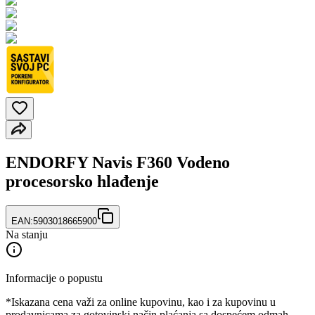
ENDORFY Navis F360 Vodeno
procesorsko hlađenje
EAN:
5903018665900
Na stanju
Informacije o popustu
*Iskazana cena važi za online kupovinu, kao i za kupovinu u
prodavnicama za gotovinski način plaćanja sa dospećem odmah.