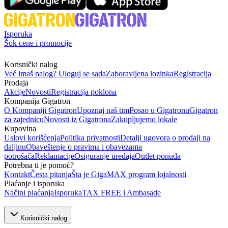
Isporuka
Šok cene i promocije
Korisnički nalog
Već imaš nalog? Uloguj se sada
Zaboravljena lozinka
Registracija
Prodaja
Akcije
Novosti
Registracija poklona
Kompanija Gigatron
O Kompaniji Gigatron
Upoznaj naš tim
Posao u Gigatronu
Gigatron
za zajednicu
Novosti iz Gigatrona
Zakupljujemo lokale
Kupovina
Uslovi korišćenja
Politika privatnosti
Detalji ugovora o prodaji na
daljinu
Obaveštenje o pravima i obavezama
potrošača
Reklamacije
Osiguranje uređaja
Outlet ponuda
Potrebna ti je pomoć?
Kontakt
Česta pitanja
Šta je GigaMAX program lojalnosti
Plaćanje i isporuka
Načini plaćanja
Isporuka
TAX FREE i Ambasade
Korisnički nalog