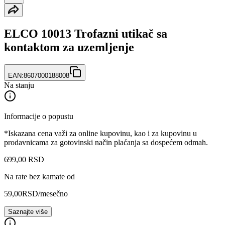
ELCO 10013 Trofazni utikač sa
kontaktom za uzemljenje
EAN:
8607000188008
Na stanju
Informacije o popustu
*Iskazana cena važi za online kupovinu, kao i za kupovinu u
prodavnicama za gotovinski način plaćanja sa dospećem odmah.
699
,
00
RSD
Na rate bez kamate od
59,00
RSD
/mesečno
Saznajte više