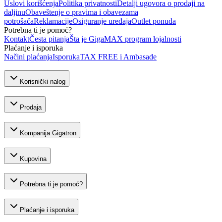
Uslovi korišćenja
Politika privatnosti
Detalji ugovora o prodaji na
daljinu
Obaveštenje o pravima i obavezama
potrošača
Reklamacije
Osiguranje uređaja
Outlet ponuda
Potrebna ti je pomoć?
Kontakt
Česta pitanja
Šta je GigaMAX program lojalnosti
Plaćanje i isporuka
Načini plaćanja
Isporuka
TAX FREE i Ambasade
Korisnički nalog
Prodaja
Kompanija Gigatron
Kupovina
Potrebna ti je pomoć?
Plaćanje i isporuka