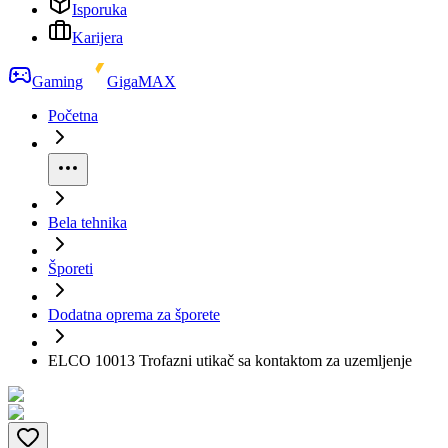
Isporuka
Karijera
Gaming
GigaMAX
Početna
Bela tehnika
Šporeti
Dodatna oprema za šporete
ELCO 10013 Trofazni utikač sa kontaktom za uzemljenje