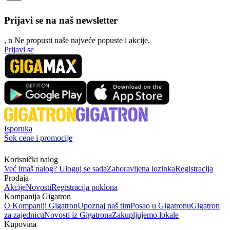
Prijavi se na naš newsletter
, n
N
e propusti naše najveće popuste i akcije.
Prijavi se
Isporuka
Šok cene i promocije
Korisnički nalog
Već imaš nalog? Uloguj se sada
Zaboravljena lozinka
Registracija
Prodaja
Akcije
Novosti
Registracija poklona
Kompanija Gigatron
O Kompaniji Gigatron
Upoznaj naš tim
Posao u Gigatronu
Gigatron
za zajednicu
Novosti iz Gigatrona
Zakupljujemo lokale
Kupovina