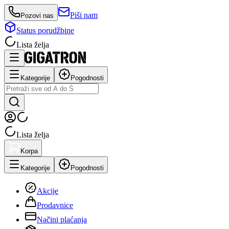
Piši nam
Pozovi nas
Status porudžbine
Lista želja
Kategorije
Pogodnosti
Lista želja
Korpa
Kategorije
Pogodnosti
Akcije
Prodavnice
Načini plaćanja