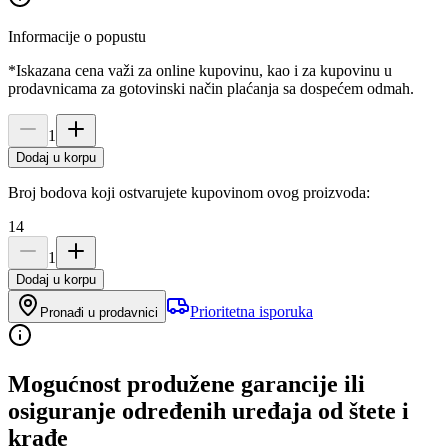
Informacije o popustu
*Iskazana cena važi za online kupovinu, kao i za kupovinu u
prodavnicama za gotovinski način plaćanja sa dospećem odmah.
1
Dodaj u korpu
Broj bodova koji ostvarujete kupovinom ovog proizvoda:
14
1
Dodaj u korpu
Prioritetna isporuka
Pronađi u prodavnici
Mogućnost produžene garancije ili
osiguranje određenih uređaja od štete i
krađe