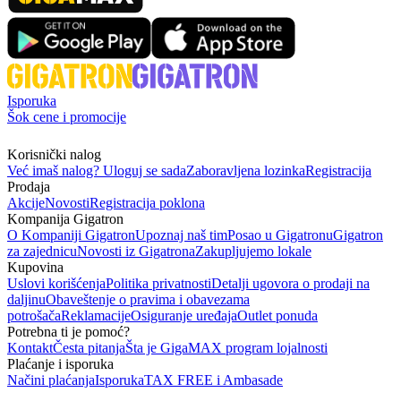
Isporuka
Šok cene i promocije
Korisnički nalog
Već imaš nalog? Uloguj se sada
Zaboravljena lozinka
Registracija
Prodaja
Akcije
Novosti
Registracija poklona
Kompanija Gigatron
O Kompaniji Gigatron
Upoznaj naš tim
Posao u Gigatronu
Gigatron
za zajednicu
Novosti iz Gigatrona
Zakupljujemo lokale
Kupovina
Uslovi korišćenja
Politika privatnosti
Detalji ugovora o prodaji na
daljinu
Obaveštenje o pravima i obavezama
potrošača
Reklamacije
Osiguranje uređaja
Outlet ponuda
Potrebna ti je pomoć?
Kontakt
Česta pitanja
Šta je GigaMAX program lojalnosti
Plaćanje i isporuka
Načini plaćanja
Isporuka
TAX FREE i Ambasade