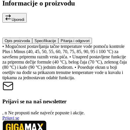
Informacije o proizvodu
Uporedi
Opis proizvoda
Specifikacije
Pitanja i odgovori
• Mogućnost postavljanja tačne temperature vode pomoću kontrole
Plus i Minus (40, 45, 50, 55, 60, 70, 75, 85, 90, 95 i 100 °C) za
savršenu pripremu raznih vrsta pića. • Unapred postavljene funkcije
za pripremu dečije formule (40 °C), belog čaja (70 °C), zelenog čaja
(80 °C) i kafe (90 °C) jednim dodirom. • Poseduje ekran u boji
osetljiv na dodir sa prikazom trenutne temperature vode u kuvalu i
tipkama za jednostavan odabir funkcija.
Prijavi se na naš newsletter
, n
N
e propusti naše najveće popuste i akcije.
Prijavi se