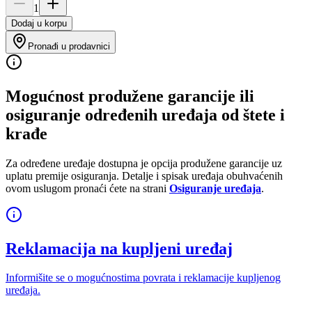
1
Dodaj u korpu
Pronađi u prodavnici
Mogućnost produžene garancije ili
osiguranje određenih uređaja od štete i
krađe
Za određene uređaje dostupna je opcija produžene garancije uz
uplatu premije osiguranja. Detalje i spisak uređaja obuhvaćenih
ovom uslugom pronaći ćete na strani
Osiguranje uređaja
.
Reklamacija na kupljeni uređaj
Informišite se o mogućnostima povrata i reklamacije kupljenog
uređaja.