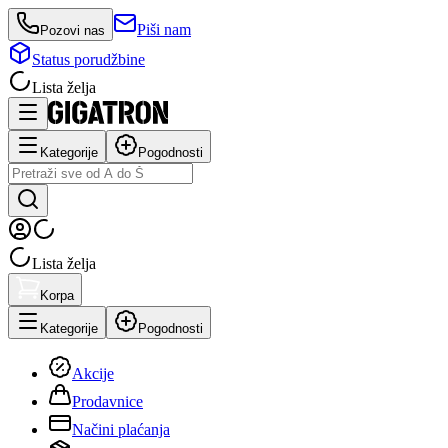
Piši nam
Pozovi nas
Status porudžbine
Lista želja
Kategorije
Pogodnosti
Lista želja
Korpa
Kategorije
Pogodnosti
Akcije
Prodavnice
Načini plaćanja