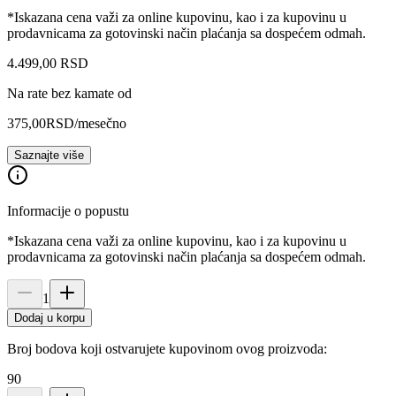
*Iskazana cena važi za online kupovinu, kao i za kupovinu u
prodavnicama za gotovinski način plaćanja sa dospećem odmah.
4.499
,
00
RSD
Na rate bez kamate od
375,00
RSD
/mesečno
Saznajte više
Informacije o popustu
*Iskazana cena važi za online kupovinu, kao i za kupovinu u
prodavnicama za gotovinski način plaćanja sa dospećem odmah.
1
Dodaj u korpu
Broj bodova koji ostvarujete kupovinom ovog proizvoda:
90