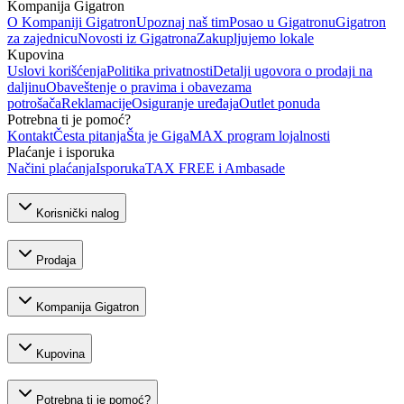
Kompanija Gigatron
O Kompaniji Gigatron
Upoznaj naš tim
Posao u Gigatronu
Gigatron
za zajednicu
Novosti iz Gigatrona
Zakupljujemo lokale
Kupovina
Uslovi korišćenja
Politika privatnosti
Detalji ugovora o prodaji na
daljinu
Obaveštenje o pravima i obavezama
potrošača
Reklamacije
Osiguranje uređaja
Outlet ponuda
Potrebna ti je pomoć?
Kontakt
Česta pitanja
Šta je GigaMAX program lojalnosti
Plaćanje i isporuka
Načini plaćanja
Isporuka
TAX FREE i Ambasade
Korisnički nalog
Prodaja
Kompanija Gigatron
Kupovina
Potrebna ti je pomoć?