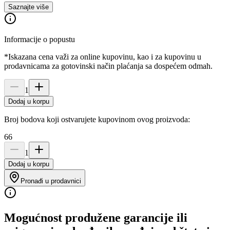
Saznajte više
Informacije o popustu
*Iskazana cena važi za online kupovinu, kao i za kupovinu u
prodavnicama za gotovinski način plaćanja sa dospećem odmah.
1
Dodaj u korpu
Broj bodova koji ostvarujete kupovinom ovog proizvoda:
66
1
Dodaj u korpu
Pronađi u prodavnici
Mogućnost produžene garancije ili