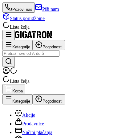
Piši nam
Pozovi nas
Status porudžbine
Lista želja
Kategorije
Pogodnosti
Lista želja
Korpa
Kategorije
Pogodnosti
Akcije
Prodavnice
Načini plaćanja