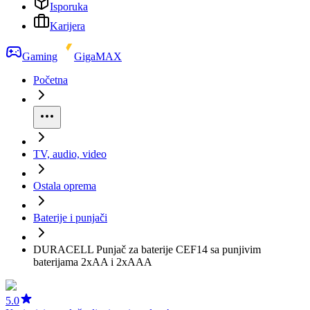
Isporuka
Karijera
Gaming
GigaMAX
Početna
TV, audio, video
Ostala oprema
Baterije i punjači
DURACELL Punjač za baterije CEF14 sa punjivim
baterijama 2xAA i 2xAAA
5.0