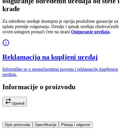
osiguranje određenih uređaja od štete i
krađe
Za određene uređaje dostupna je opcija produžene garancije uz
uplatu premije osiguranja. Detalje i spisak uređaja obuhvaćenih
ovom uslugom pronaći ćete na strani
Osiguranje uređaja
.
Reklamacija na kupljeni uređaj
Informišite se o mogućnostima povrata i reklamacije kupljenog
uređaja.
Informacije o proizvodu
Uporedi
Opis proizvoda
Specifikacije
Pitanja i odgovori