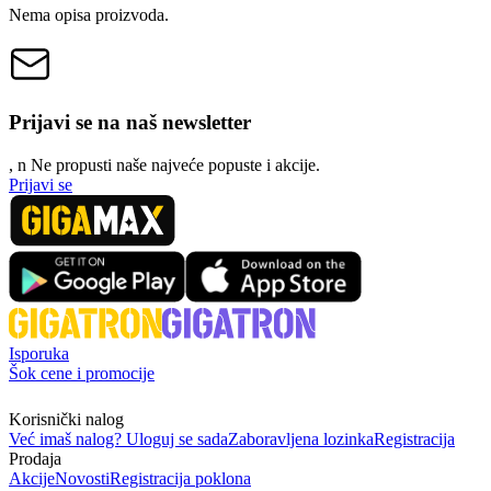
Nema opisa proizvoda.
Prijavi se na naš newsletter
, n
N
e propusti naše najveće popuste i akcije.
Prijavi se
Isporuka
Šok cene i promocije
Korisnički nalog
Već imaš nalog? Uloguj se sada
Zaboravljena lozinka
Registracija
Prodaja
Akcije
Novosti
Registracija poklona