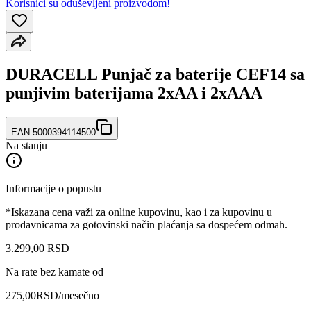
Korisnici su oduševljeni proizvodom!
DURACELL Punjač za baterije CEF14 sa
punjivim baterijama 2xAA i 2xAAA
EAN:
5000394114500
Na stanju
Informacije o popustu
*Iskazana cena važi za online kupovinu, kao i za kupovinu u
prodavnicama za gotovinski način plaćanja sa dospećem odmah.
3.299
,
00
RSD
Na rate bez kamate od
275,00
RSD
/mesečno