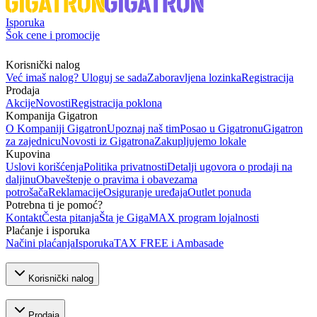
Isporuka
Šok cene i promocije
Korisnički nalog
Već imaš nalog? Uloguj se sada
Zaboravljena lozinka
Registracija
Prodaja
Akcije
Novosti
Registracija poklona
Kompanija Gigatron
O Kompaniji Gigatron
Upoznaj naš tim
Posao u Gigatronu
Gigatron
za zajednicu
Novosti iz Gigatrona
Zakupljujemo lokale
Kupovina
Uslovi korišćenja
Politika privatnosti
Detalji ugovora o prodaji na
daljinu
Obaveštenje o pravima i obavezama
potrošača
Reklamacije
Osiguranje uređaja
Outlet ponuda
Potrebna ti je pomoć?
Kontakt
Česta pitanja
Šta je GigaMAX program lojalnosti
Plaćanje i isporuka
Načini plaćanja
Isporuka
TAX FREE i Ambasade
Korisnički nalog
Prodaja