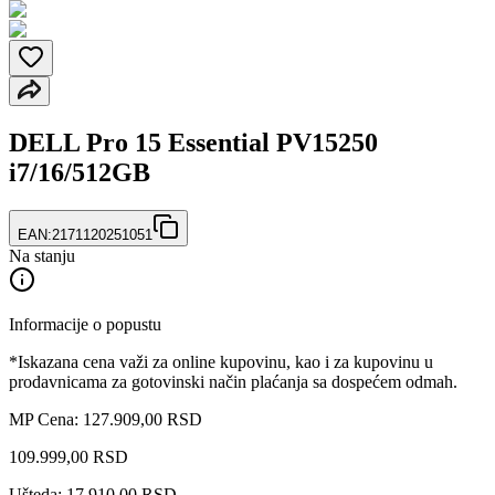
DELL Pro 15 Essential PV15250
i7/16/512GB
EAN:
2171120251051
Na stanju
Informacije o popustu
*Iskazana cena važi za online kupovinu, kao i za kupovinu u
prodavnicama za gotovinski način plaćanja sa dospećem odmah.
MP Cena: 127.909,00 RSD
109.999
,
00
RSD
Ušteda: 17.910,00 RSD