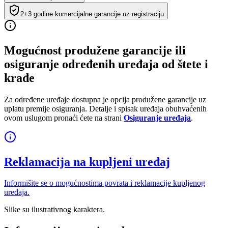
2+3 godine komercijalne garancije uz registraciju
Mogućnost produžene garancije ili
osiguranje određenih uređaja od štete i
krađe
Za određene uređaje dostupna je opcija produžene garancije uz
uplatu premije osiguranja. Detalje i spisak uređaja obuhvaćenih
ovom uslugom pronaći ćete na strani
Osiguranje uređaja
.
Reklamacija na kupljeni uređaj
Informišite se o mogućnostima povrata i reklamacije kupljenog
uređaja.
Slike su ilustrativnog karaktera.