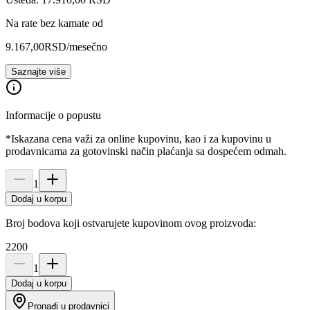
Na rate bez kamate od
9.167,00
RSD
/mesečno
Saznajte više
Informacije o popustu
*Iskazana cena važi za online kupovinu, kao i za kupovinu u
prodavnicama za gotovinski način plaćanja sa dospećem odmah.
1
Dodaj u korpu
Broj bodova koji ostvarujete kupovinom ovog proizvoda:
2200
1
Dodaj u korpu
Pronađi u prodavnici