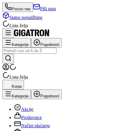
Piši nam
Pozovi nas
Status porudžbine
Lista želja
Kategorije
Pogodnosti
Lista želja
Korpa
Kategorije
Pogodnosti
Akcije
Prodavnice
Načini plaćanja