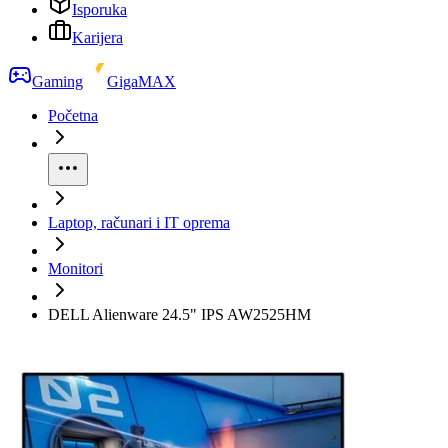
Isporuka
Karijera
Gaming
GigaMAX
Početna
Laptop, računari i IT oprema
Monitori
DELL Alienware 24.5" IPS AW2525HM