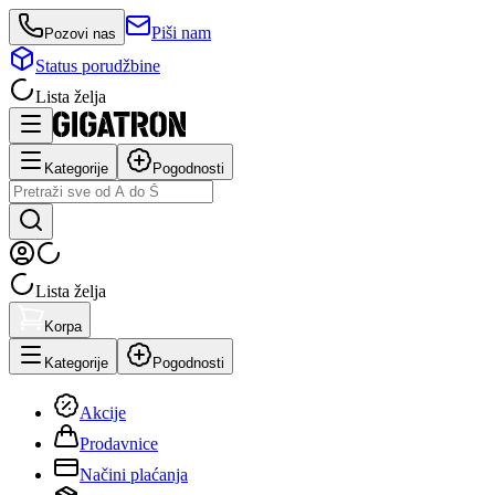
Piši nam
Pozovi nas
Status porudžbine
Lista želja
Kategorije
Pogodnosti
Lista želja
Korpa
Kategorije
Pogodnosti
Akcije
Prodavnice
Načini plaćanja