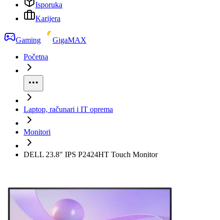
Isporuka
Karijera
Gaming
GigaMAX
Početna
Laptop, računari i IT oprema
Monitori
DELL 23.8" IPS P2424HT Touch Monitor