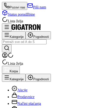
Piši nam
Pozovi nas
Status porudžbine
Lista želja
Kategorije
Pogodnosti
Lista želja
Korpa
Kategorije
Pogodnosti
Akcije
Prodavnice
Načini plaćanja