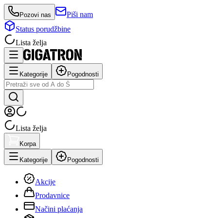
Piši nam
Pozovi nas
Status porudžbine
Lista želja
Kategorije
Pogodnosti
Lista želja
Korpa
Kategorije
Pogodnosti
Akcije
Prodavnice
Načini plaćanja