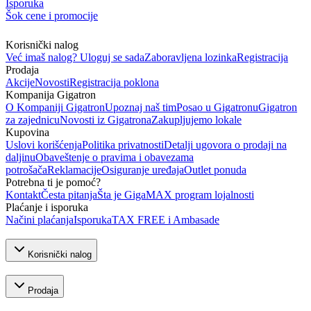
Isporuka
Šok cene i promocije
Korisnički nalog
Već imaš nalog? Uloguj se sada
Zaboravljena lozinka
Registracija
Prodaja
Akcije
Novosti
Registracija poklona
Kompanija Gigatron
O Kompaniji Gigatron
Upoznaj naš tim
Posao u Gigatronu
Gigatron
za zajednicu
Novosti iz Gigatrona
Zakupljujemo lokale
Kupovina
Uslovi korišćenja
Politika privatnosti
Detalji ugovora o prodaji na
daljinu
Obaveštenje o pravima i obavezama
potrošača
Reklamacije
Osiguranje uređaja
Outlet ponuda
Potrebna ti je pomoć?
Kontakt
Česta pitanja
Šta je GigaMAX program lojalnosti
Plaćanje i isporuka
Načini plaćanja
Isporuka
TAX FREE i Ambasade
Korisnički nalog
Prodaja