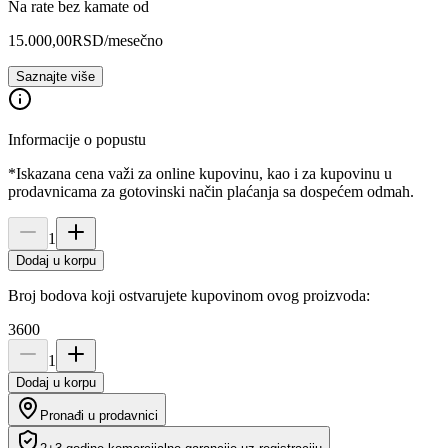
Na rate bez kamate od
15.000,00
RSD
/mesečno
Saznajte više
Informacije o popustu
*Iskazana cena važi za online kupovinu, kao i za kupovinu u
prodavnicama za gotovinski način plaćanja sa dospećem odmah.
1
Dodaj u korpu
Broj bodova koji ostvarujete kupovinom ovog proizvoda:
3600
1
Dodaj u korpu
Pronađi u prodavnici