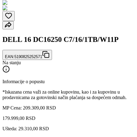
DELL 16 DC16250 C7/16/1TB/W11P
EAN:
5190825252571
Na stanju
Informacije o popustu
*Iskazana cena važi za online kupovinu, kao i za kupovinu u
prodavnicama za gotovinski način plaćanja sa dospećem odmah.
MP Cena: 209.309,00 RSD
179.999
,
00
RSD
Ušteda: 29.310,00 RSD