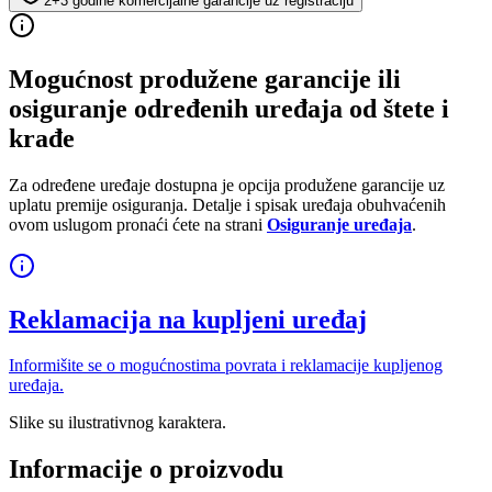
2+3 godine komercijalne garancije uz registraciju
Mogućnost produžene garancije ili
osiguranje određenih uređaja od štete i
krađe
Za određene uređaje dostupna je opcija produžene garancije uz
uplatu premije osiguranja. Detalje i spisak uređaja obuhvaćenih
ovom uslugom pronaći ćete na strani
Osiguranje uređaja
.
Reklamacija na kupljeni uređaj
Informišite se o mogućnostima povrata i reklamacije kupljenog
uređaja.
Slike su ilustrativnog karaktera.
Informacije o proizvodu