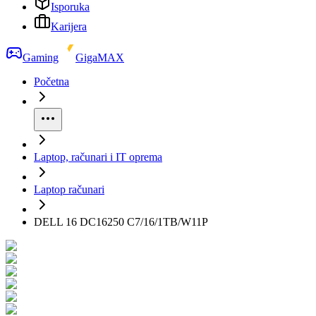
Isporuka
Karijera
Gaming
GigaMAX
Početna
Laptop, računari i IT oprema
Laptop računari
DELL 16 DC16250 C7/16/1TB/W11P