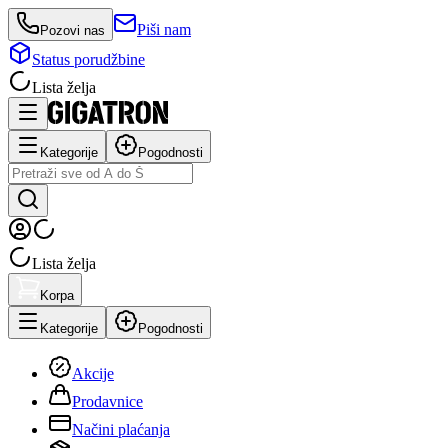
Piši nam
Pozovi nas
Status porudžbine
Lista želja
Kategorije
Pogodnosti
Lista želja
Korpa
Kategorije
Pogodnosti
Akcije
Prodavnice
Načini plaćanja