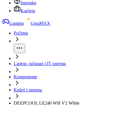
Isporuka
Karijera
Gaming
GigaMAX
Početna
Laptop, računari i IT oprema
Komponente
Kuleri i oprema
DEEPCOOL LE240 WH V2 White