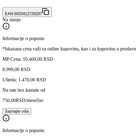
EAN:
6933412729297
Na stanju
Informacije o popustu
*Iskazana cena važi za online kupovinu, kao i za kupovinu u prodav
MP Cena: 10.469,00 RSD
8.999
,
00
RSD
Ušteda: 1.470,00 RSD
Na rate bez kamate od
750,00
RSD
/mesečno
Saznajte više
Informacije o popustu