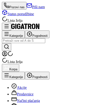
Piši nam
Pozovi nas
Status porudžbine
Lista želja
Kategorije
Pogodnosti
Lista želja
Korpa
Kategorije
Pogodnosti
Akcije
Prodavnice
Načini plaćanja