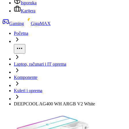
Isporuka
Karijera
Gaming
GigaMAX
Početna
Laptop, računari i IT oprema
Komponente
Kuleri i oprema
DEEPCOOL AG400 WH ARGB V2 White