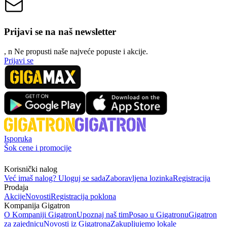
Prijavi se na naš newsletter
, n
N
e propusti naše najveće popuste i akcije.
Prijavi se
Isporuka
Šok cene i promocije
Korisnički nalog
Već imaš nalog? Uloguj se sada
Zaboravljena lozinka
Registracija
Prodaja
Akcije
Novosti
Registracija poklona
Kompanija Gigatron
O Kompaniji Gigatron
Upoznaj naš tim
Posao u Gigatronu
Gigatron
za zajednicu
Novosti iz Gigatrona
Zakupljujemo lokale