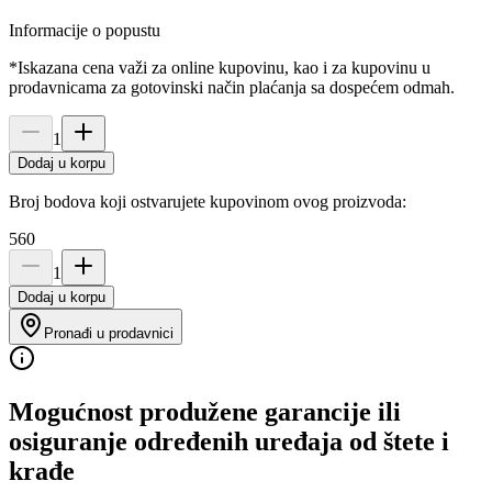
Informacije o popustu
*Iskazana cena važi za online kupovinu, kao i za kupovinu u
prodavnicama za gotovinski način plaćanja sa dospećem odmah.
1
Dodaj u korpu
Broj bodova koji ostvarujete kupovinom ovog proizvoda:
560
1
Dodaj u korpu
Pronađi u prodavnici
Mogućnost produžene garancije ili
osiguranje određenih uređaja od štete i
krađe