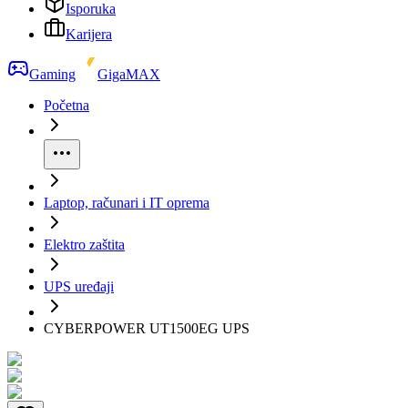
Isporuka
Karijera
Gaming
GigaMAX
Početna
Laptop, računari i IT oprema
Elektro zaštita
UPS uređaji
CYBERPOWER UT1500EG UPS