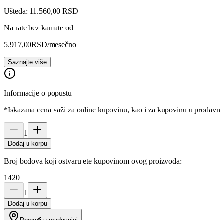
Ušteda: 11.560,00 RSD
Na rate bez kamate od
5.917,00
RSD
/mesečno
Saznajte više
Informacije o popustu
*Iskazana cena važi za online kupovinu, kao i za kupovinu u prodav
1
Dodaj u korpu
Broj bodova koji ostvarujete kupovinom ovog proizvoda:
1420
1
Dodaj u korpu
Pronađi u prodavnici