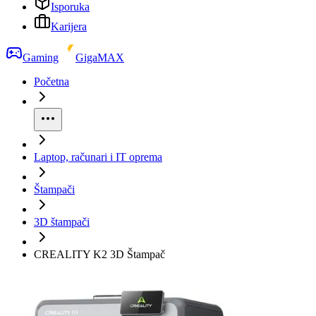
Isporuka
Karijera
Gaming
GigaMAX
Početna
Laptop, računari i IT oprema
Štampači
3D štampači
CREALITY K2 3D Štampač