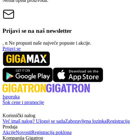
Nema opisa proizvoda.
Prijavi se na naš newsletter
, n
N
e propusti naše najveće popuste i akcije.
Prijavi se
Isporuka
Šok cene i promocije
Korisnički nalog
Već imaš nalog? Uloguj se sada
Zaboravljena lozinka
Registracija
Prodaja
Akcije
Novosti
Registracija poklona
Kompanija Gigatron