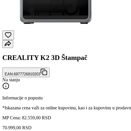
CREALITY K2 3D Štampač
EAN:
6977726810203
Na stanju
Informacije o popustu
*Iskazana cena važi za online kupovinu, kao i za kupovinu u prodav
MP Cena: 82.559,00 RSD
70.999
,
00
RSD