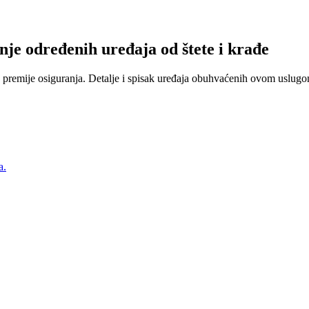
nje određenih uređaja od štete i krađe
 premije osiguranja. Detalje i spisak uređaja obuhvaćenih ovom uslugom
a.