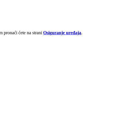
 pronaći ćete na strani
Osiguranje uređaja
.