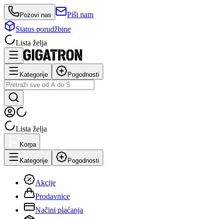
Piši nam
Pozovi nas
Status porudžbine
Lista želja
Kategorije
Pogodnosti
Lista želja
Korpa
Kategorije
Pogodnosti
Akcije
Prodavnice
Načini plaćanja