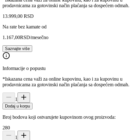
prodavnicama za gotovinski način plaćanja sa dospećem odmah.
13.999
,
00
RSD
Na rate bez kamate od
1.167,00
RSD
/mesečno
Saznajte više
Informacije o popustu
*Iskazana cena važi za online kupovinu, kao i za kupovinu u
prodavnicama za gotovinski način plaćanja sa dospećem odmah.
1
Dodaj u korpu
Broj bodova koji ostvarujete kupovinom ovog proizvoda:
280
1