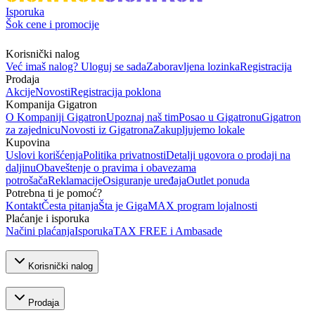
Isporuka
Šok cene i promocije
Korisnički nalog
Već imaš nalog? Uloguj se sada
Zaboravljena lozinka
Registracija
Prodaja
Akcije
Novosti
Registracija poklona
Kompanija Gigatron
O Kompaniji Gigatron
Upoznaj naš tim
Posao u Gigatronu
Gigatron
za zajednicu
Novosti iz Gigatrona
Zakupljujemo lokale
Kupovina
Uslovi korišćenja
Politika privatnosti
Detalji ugovora o prodaji na
daljinu
Obaveštenje o pravima i obavezama
potrošača
Reklamacije
Osiguranje uređaja
Outlet ponuda
Potrebna ti je pomoć?
Kontakt
Česta pitanja
Šta je GigaMAX program lojalnosti
Plaćanje i isporuka
Načini plaćanja
Isporuka
TAX FREE i Ambasade
Korisnički nalog
Prodaja