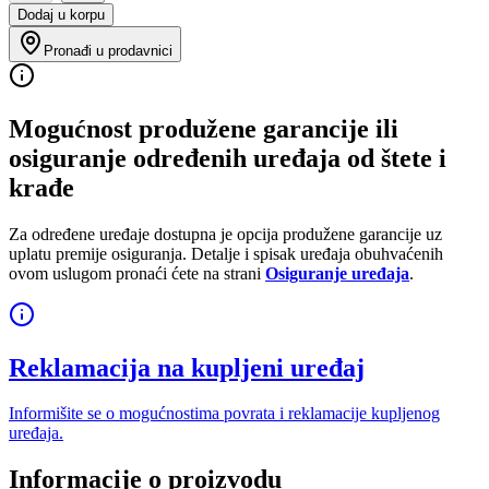
Dodaj u korpu
Pronađi u prodavnici
Mogućnost produžene garancije ili
osiguranje određenih uređaja od štete i
krađe
Za određene uređaje dostupna je opcija produžene garancije uz
uplatu premije osiguranja. Detalje i spisak uređaja obuhvaćenih
ovom uslugom pronaći ćete na strani
Osiguranje uređaja
.
Reklamacija na kupljeni uređaj
Informišite se o mogućnostima povrata i reklamacije kupljenog
uređaja.
Informacije o proizvodu