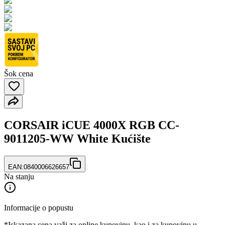
Šok cena
CORSAIR iCUE 4000X RGB CC-
9011205-WW White Kućište
EAN:
0840006626657
Na stanju
Informacije o popustu
*Iskazana cena važi za online kupovinu, kao i za kupovinu u