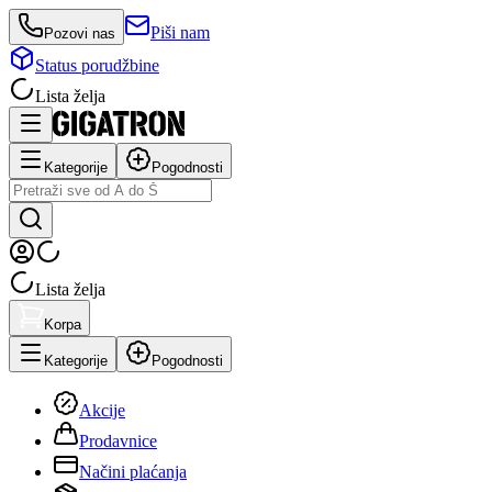
Piši nam
Pozovi nas
Status porudžbine
Lista želja
Kategorije
Pogodnosti
Lista želja
Korpa
Kategorije
Pogodnosti
Akcije
Prodavnice
Načini plaćanja