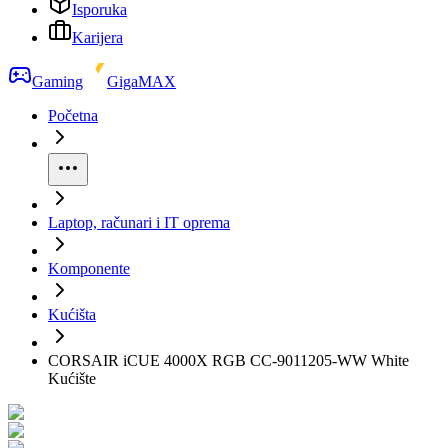
Isporuka
Karijera
Gaming
GigaMAX
Početna
Laptop, računari i IT oprema
Komponente
Kućišta
CORSAIR iCUE 4000X RGB CC-9011205-WW White
Kućište