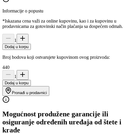
Informacije o popustu
*Iskazana cena važi za online kupovinu, kao i za kupovinu u
prodavnicama za gotovinski način plaćanja sa dospećem odmah.
1
Dodaj u korpu
Broj bodova koji ostvarujete kupovinom ovog proizvoda:
440
1
Dodaj u korpu
Pronađi u prodavnici
Mogućnost produžene garancije ili
osiguranje određenih uređaja od štete i
krađe