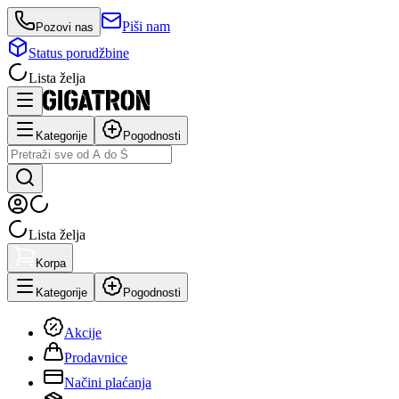
Piši nam
Pozovi nas
Status porudžbine
Lista želja
Kategorije
Pogodnosti
Lista želja
Korpa
Kategorije
Pogodnosti
Akcije
Prodavnice
Načini plaćanja