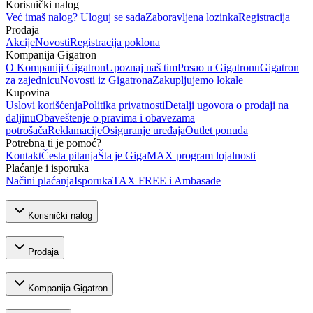
Korisnički nalog
Već imaš nalog? Uloguj se sada
Zaboravljena lozinka
Registracija
Prodaja
Akcije
Novosti
Registracija poklona
Kompanija Gigatron
O Kompaniji Gigatron
Upoznaj naš tim
Posao u Gigatronu
Gigatron
za zajednicu
Novosti iz Gigatrona
Zakupljujemo lokale
Kupovina
Uslovi korišćenja
Politika privatnosti
Detalji ugovora o prodaji na
daljinu
Obaveštenje o pravima i obavezama
potrošača
Reklamacije
Osiguranje uređaja
Outlet ponuda
Potrebna ti je pomoć?
Kontakt
Česta pitanja
Šta je GigaMAX program lojalnosti
Plaćanje i isporuka
Načini plaćanja
Isporuka
TAX FREE i Ambasade
Korisnički nalog
Prodaja
Kompanija Gigatron