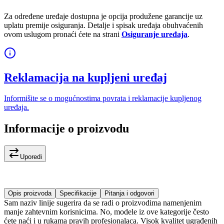
Za određene uređaje dostupna je opcija produžene garancije uz
uplatu premije osiguranja. Detalje i spisak uređaja obuhvaćenih
ovom uslugom pronaći ćete na strani
Osiguranje uređaja
.
Reklamacija na kupljeni uređaj
Informišite se o mogućnostima povrata i reklamacije kupljenog
uređaja.
Informacije o proizvodu
Uporedi
Opis proizvoda
Specifikacije
Pitanja i odgovori
Sam naziv linije sugerira da se radi o proizvodima namenjenim
manje zahtevnim korisnicima. No, modele iz ove kategorije često
ćete naći i u rukama pravih profesionalaca. Visok kvalitet ugrađenih