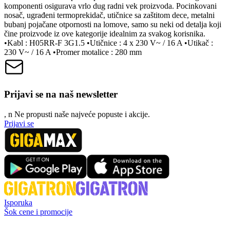
komponenti osigurava vrlo dug radni vek proizvoda. Pocinkovani
nosač, ugrađeni termoprekidač, utičnice sa zaštitom dece, metalni
bubanj pojačane otpornosti na lomove, samo su neki od detalja koji
čine proizvode iz ove kategorije idealnim za svakog korisnika.
•Kabl : H05RR-F 3G1.5 •Utičnice : 4 x 230 V~ / 16 A •Utikač :
230 V~ / 16 A •Promer motalice : 280 mm
Prijavi se na naš newsletter
, n
N
e propusti naše najveće popuste i akcije.
Prijavi se
Isporuka
Šok cene i promocije