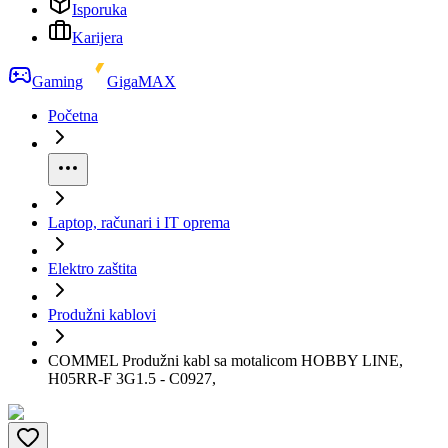
Isporuka
Karijera
Gaming
GigaMAX
Početna
Laptop, računari i IT oprema
Elektro zaštita
Produžni kablovi
COMMEL Produžni kabl sa motalicom HOBBY LINE,
H05RR-F 3G1.5 - C0927,