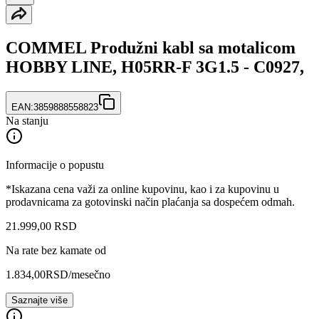
COMMEL Produžni kabl sa motalicom
HOBBY LINE, H05RR-F 3G1.5 - C0927,
EAN:
3859888558823
Na stanju
Informacije o popustu
*Iskazana cena važi za online kupovinu, kao i za kupovinu u
prodavnicama za gotovinski način plaćanja sa dospećem odmah.
21.999
,
00
RSD
Na rate bez kamate od
1.834,00
RSD
/mesečno
Saznajte više