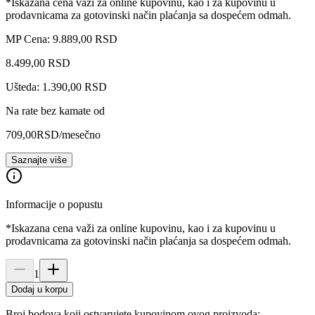
*Iskazana cena važi za online kupovinu, kao i za kupovinu u
prodavnicama za gotovinski način plaćanja sa dospećem odmah.
MP Cena: 9.889,00 RSD
8.499
,
00
RSD
Ušteda: 1.390,00 RSD
Na rate bez kamate od
709,00
RSD
/mesečno
Saznajte više
Informacije o popustu
*Iskazana cena važi za online kupovinu, kao i za kupovinu u
prodavnicama za gotovinski način plaćanja sa dospećem odmah.
1
Dodaj u korpu
Broj bodova koji ostvarujete kupovinom ovog proizvoda: