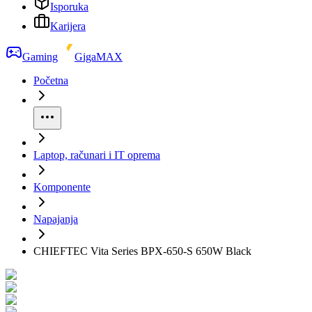
Isporuka
Karijera
Gaming
GigaMAX
Početna
Laptop, računari i IT oprema
Komponente
Napajanja
CHIEFTEC Vita Series BPX-650-S 650W Black