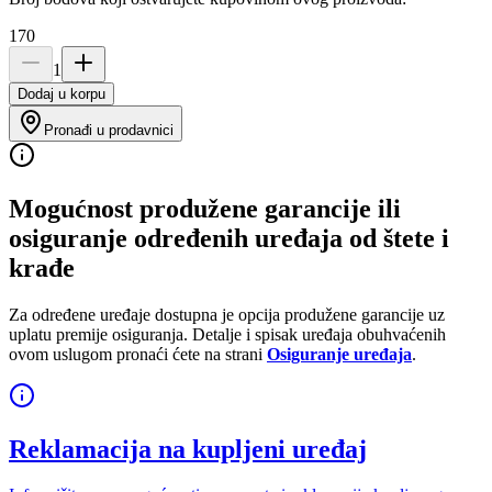
170
1
Dodaj u korpu
Pronađi u prodavnici
Mogućnost produžene garancije ili
osiguranje određenih uređaja od štete i
krađe
Za određene uređaje dostupna je opcija produžene garancije uz
uplatu premije osiguranja. Detalje i spisak uređaja obuhvaćenih
ovom uslugom pronaći ćete na strani
Osiguranje uređaja
.
Reklamacija na kupljeni uređaj