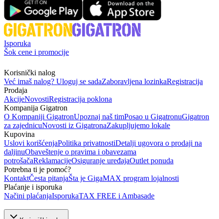
Isporuka
Šok cene i promocije
Korisnički nalog
Već imaš nalog? Uloguj se sada
Zaboravljena lozinka
Registracija
Prodaja
Akcije
Novosti
Registracija poklona
Kompanija Gigatron
O Kompaniji Gigatron
Upoznaj naš tim
Posao u Gigatronu
Gigatron
za zajednicu
Novosti iz Gigatrona
Zakupljujemo lokale
Kupovina
Uslovi korišćenja
Politika privatnosti
Detalji ugovora o prodaji na
daljinu
Obaveštenje o pravima i obavezama
potrošača
Reklamacije
Osiguranje uređaja
Outlet ponuda
Potrebna ti je pomoć?
Kontakt
Česta pitanja
Šta je GigaMAX program lojalnosti
Plaćanje i isporuka
Načini plaćanja
Isporuka
TAX FREE i Ambasade