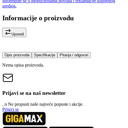
Informišite se o mogućnostima povrata i reklamacije kupljenog
uređaja.
Informacije o proizvodu
Uporedi
Opis proizvoda
Specifikacije
Pitanja i odgovori
Nema opisa proizvoda.
Prijavi se na naš newsletter
, n
N
e propusti naše najveće popuste i akcije.
Prijavi se