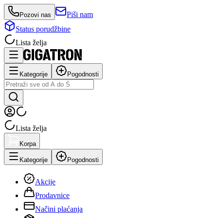
Piši nam
Pozovi nas
Status porudžbine
Lista želja
Kategorije
Pogodnosti
Lista želja
Korpa
Kategorije
Pogodnosti
Akcije
Prodavnice
Načini plaćanja