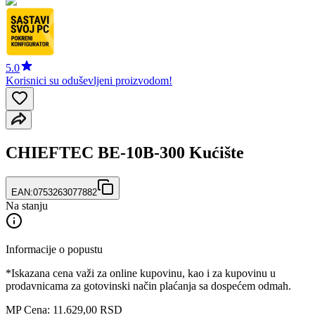
5.0
Korisnici su oduševljeni proizvodom!
CHIEFTEC BE-10B-300 Kućište
EAN:
0753263077882
Na stanju
Informacije o popustu
*Iskazana cena važi za online kupovinu, kao i za kupovinu u
prodavnicama za gotovinski način plaćanja sa dospećem odmah.
MP Cena: 11.629,00 RSD