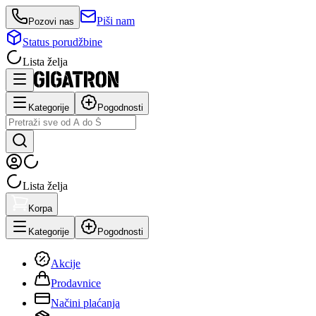
Piši nam
Pozovi nas
Status porudžbine
Lista želja
Kategorije
Pogodnosti
Lista želja
Korpa
Kategorije
Pogodnosti
Akcije
Prodavnice
Načini plaćanja