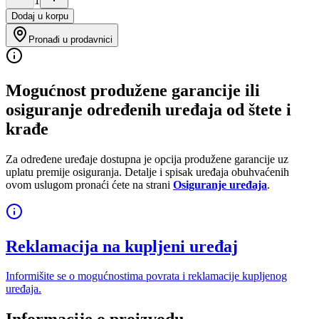
1
Dodaj u korpu
Pronađi u prodavnici
Mogućnost produžene garancije ili
osiguranje određenih uređaja od štete i
krađe
Za određene uređaje dostupna je opcija produžene garancije uz
uplatu premije osiguranja. Detalje i spisak uređaja obuhvaćenih
ovom uslugom pronaći ćete na strani
Osiguranje uređaja
.
Reklamacija na kupljeni uređaj
Informišite se o mogućnostima povrata i reklamacije kupljenog
uređaja.