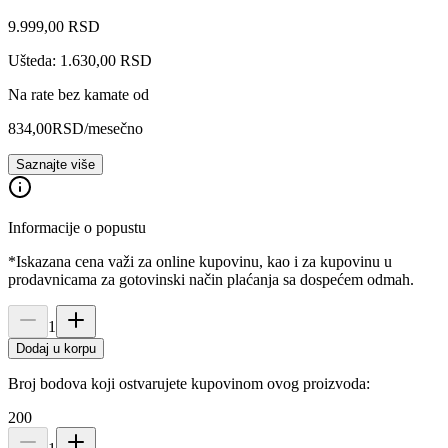
9.999
,
00
RSD
Ušteda: 1.630,00 RSD
Na rate bez kamate od
834,00
RSD
/mesečno
Saznajte više
Informacije o popustu
*Iskazana cena važi za online kupovinu, kao i za kupovinu u
prodavnicama za gotovinski način plaćanja sa dospećem odmah.
1
Dodaj u korpu
Broj bodova koji ostvarujete kupovinom ovog proizvoda:
200