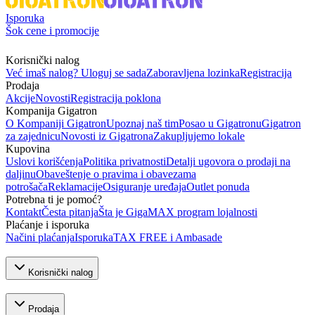
Isporuka
Šok cene i promocije
Korisnički nalog
Već imaš nalog? Uloguj se sada
Zaboravljena lozinka
Registracija
Prodaja
Akcije
Novosti
Registracija poklona
Kompanija Gigatron
O Kompaniji Gigatron
Upoznaj naš tim
Posao u Gigatronu
Gigatron
za zajednicu
Novosti iz Gigatrona
Zakupljujemo lokale
Kupovina
Uslovi korišćenja
Politika privatnosti
Detalji ugovora o prodaji na
daljinu
Obaveštenje o pravima i obavezama
potrošača
Reklamacije
Osiguranje uređaja
Outlet ponuda
Potrebna ti je pomoć?
Kontakt
Česta pitanja
Šta je GigaMAX program lojalnosti
Plaćanje i isporuka
Načini plaćanja
Isporuka
TAX FREE i Ambasade
Korisnički nalog
Prodaja