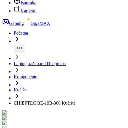
Isporuka
Karijera
Gaming
GigaMAX
Početna
Laptop, računari i IT oprema
Komponente
Kućišta
CHIEFTEC BE-10B-300 Kućište