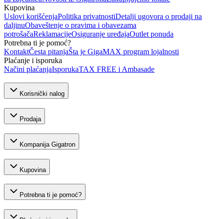
Kupovina
Uslovi korišćenja
Politika privatnosti
Detalji ugovora o prodaji na
daljinu
Obaveštenje o pravima i obavezama
potrošača
Reklamacije
Osiguranje uređaja
Outlet ponuda
Potrebna ti je pomoć?
Kontakt
Česta pitanja
Šta je GigaMAX program lojalnosti
Plaćanje i isporuka
Načini plaćanja
Isporuka
TAX FREE i Ambasade
Korisnički nalog
Prodaja
Kompanija Gigatron
Kupovina
Potrebna ti je pomoć?