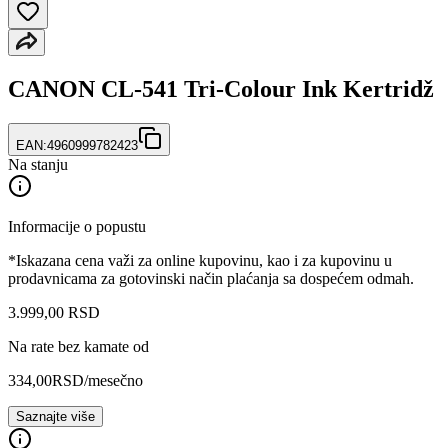
CANON CL-541 Tri-Colour Ink Kertridž
EAN:
4960999782423
Na stanju
Informacije o popustu
*Iskazana cena važi za online kupovinu, kao i za kupovinu u
prodavnicama za gotovinski način plaćanja sa dospećem odmah.
3.999
,
00
RSD
Na rate bez kamate od
334,00
RSD
/mesečno
Saznajte više