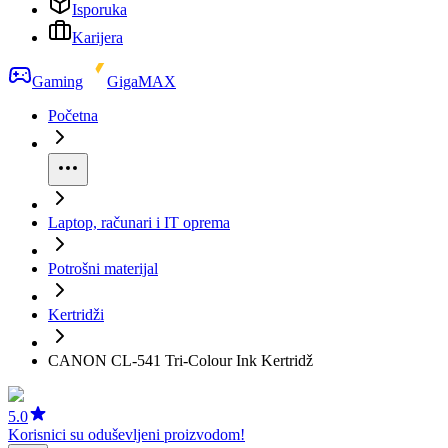
Isporuka
Karijera
Gaming
GigaMAX
Početna
Laptop, računari i IT oprema
Potrošni materijal
Kertridži
CANON CL-541 Tri-Colour Ink Kertridž
5.0
Korisnici su oduševljeni proizvodom!