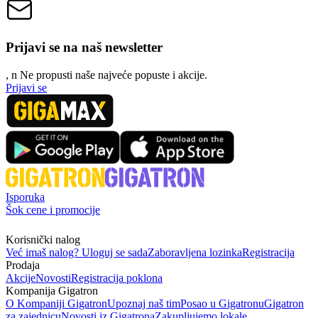
Prijavi se na naš newsletter
, n
N
e propusti naše najveće popuste i akcije.
Prijavi se
Isporuka
Šok cene i promocije
Korisnički nalog
Već imaš nalog? Uloguj se sada
Zaboravljena lozinka
Registracija
Prodaja
Akcije
Novosti
Registracija poklona
Kompanija Gigatron
O Kompaniji Gigatron
Upoznaj naš tim
Posao u Gigatronu
Gigatron
za zajednicu
Novosti iz Gigatrona
Zakupljujemo lokale