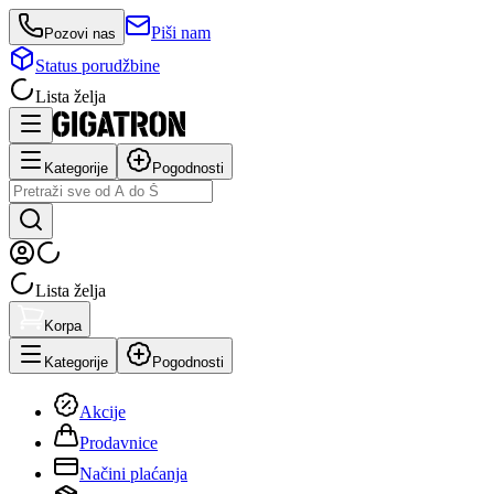
Piši nam
Pozovi nas
Status porudžbine
Lista želja
Kategorije
Pogodnosti
Lista želja
Korpa
Kategorije
Pogodnosti
Akcije
Prodavnice
Načini plaćanja