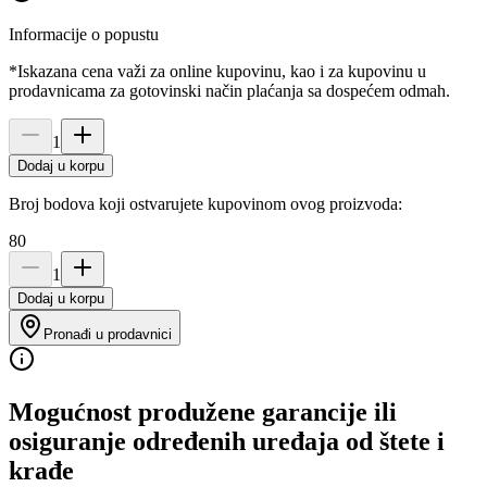
Informacije o popustu
*Iskazana cena važi za online kupovinu, kao i za kupovinu u
prodavnicama za gotovinski način plaćanja sa dospećem odmah.
1
Dodaj u korpu
Broj bodova koji ostvarujete kupovinom ovog proizvoda:
80
1
Dodaj u korpu
Pronađi u prodavnici
Mogućnost produžene garancije ili
osiguranje određenih uređaja od štete i
krađe