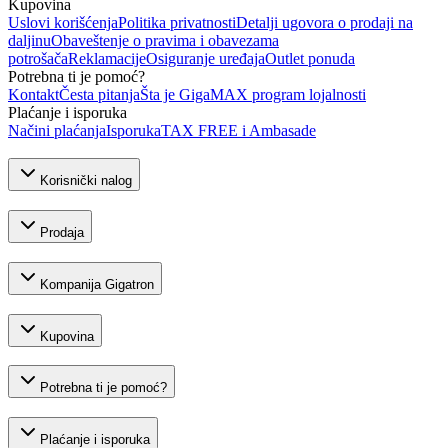
Kupovina
Uslovi korišćenja
Politika privatnosti
Detalji ugovora o prodaji na
daljinu
Obaveštenje o pravima i obavezama
potrošača
Reklamacije
Osiguranje uređaja
Outlet ponuda
Potrebna ti je pomoć?
Kontakt
Česta pitanja
Šta je GigaMAX program lojalnosti
Plaćanje i isporuka
Načini plaćanja
Isporuka
TAX FREE i Ambasade
Korisnički nalog
Prodaja
Kompanija Gigatron
Kupovina
Potrebna ti je pomoć?
Plaćanje i isporuka