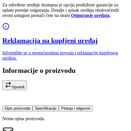
Za određene uređaje dostupna je opcija produžene garancije uz
uplatu premije osiguranja. Detalje i spisak uređaja obuhvaćenih
ovom uslugom pronaći ćete na strani
Osiguranje uređaja
.
Reklamacija na kupljeni uređaj
Informišite se o mogućnostima povrata i reklamacije kupljenog
uređaja.
Informacije o proizvodu
Uporedi
Opis proizvoda
Specifikacije
Pitanja i odgovori
Nema opisa proizvoda.