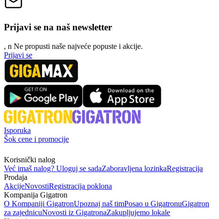
Prijavi se na naš newsletter
, n
N
e propusti naše najveće popuste i akcije.
Prijavi se
Isporuka
Šok cene i promocije
Korisnički nalog
Već imaš nalog? Uloguj se sada
Zaboravljena lozinka
Registracija
Prodaja
Akcije
Novosti
Registracija poklona
Kompanija Gigatron
O Kompaniji Gigatron
Upoznaj naš tim
Posao u Gigatronu
Gigatron
za zajednicu
Novosti iz Gigatrona
Zakupljujemo lokale