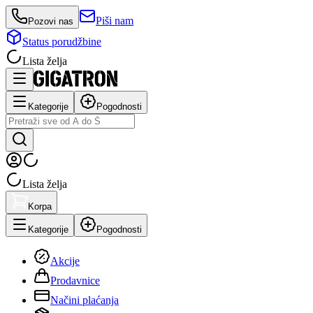
Piši nam
Pozovi nas
Status porudžbine
Lista želja
Kategorije
Pogodnosti
Lista želja
Korpa
Kategorije
Pogodnosti
Akcije
Prodavnice
Načini plaćanja