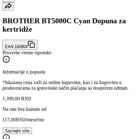
BROTHER BT5000C Cyan Dopuna za
kertridže
EAN:
160904
Proverite vreme isporuke
Informacije o popustu
*Iskazana cena važi za online kupovinu, kao i za kupovinu u
prodavnicama za gotovinski način plaćanja sa dospećem odmah.
1.399
,
00
RSD
Na rate bez kamate od
117,00
RSD
/mesečno
Saznajte više