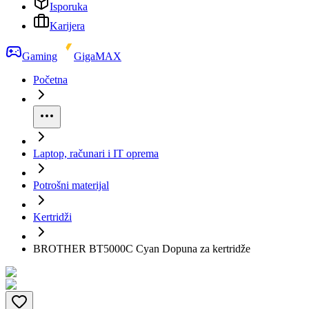
Isporuka
Karijera
Gaming
GigaMAX
Početna
Laptop, računari i IT oprema
Potrošni materijal
Kertridži
BROTHER BT5000C Cyan Dopuna za kertridže