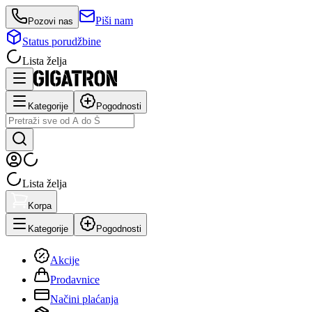
Piši nam
Pozovi nas
Status porudžbine
Lista želja
Kategorije
Pogodnosti
Lista želja
Korpa
Kategorije
Pogodnosti
Akcije
Prodavnice
Načini plaćanja