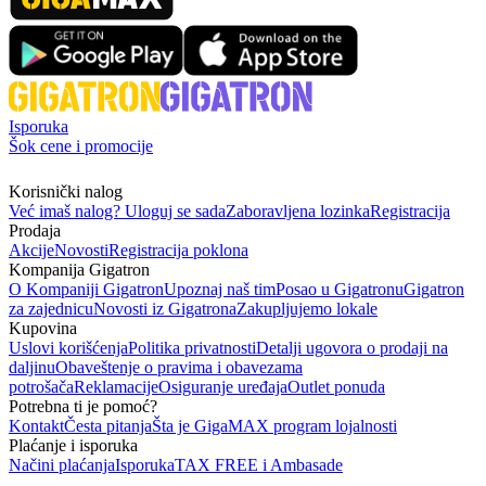
Isporuka
Šok cene i promocije
Korisnički nalog
Već imaš nalog? Uloguj se sada
Zaboravljena lozinka
Registracija
Prodaja
Akcije
Novosti
Registracija poklona
Kompanija Gigatron
O Kompaniji Gigatron
Upoznaj naš tim
Posao u Gigatronu
Gigatron
za zajednicu
Novosti iz Gigatrona
Zakupljujemo lokale
Kupovina
Uslovi korišćenja
Politika privatnosti
Detalji ugovora o prodaji na
daljinu
Obaveštenje o pravima i obavezama
potrošača
Reklamacije
Osiguranje uređaja
Outlet ponuda
Potrebna ti je pomoć?
Kontakt
Česta pitanja
Šta je GigaMAX program lojalnosti
Plaćanje i isporuka
Načini plaćanja
Isporuka
TAX FREE i Ambasade