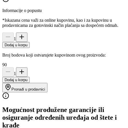
Informacije o popustu
*Iskazana cena važi za online kupovinu, kao i za kupovinu u
prodavnicama za gotovinski način plaćanja sa dospećem odmah.
1
Dodaj u korpu
Broj bodova koji ostvarujete kupovinom ovog proizvoda:
90
1
Dodaj u korpu
Pronađi u prodavnici
Mogućnost produžene garancije ili
osiguranje određenih uređaja od štete i
krađe