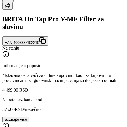
BRITA On Tap Pro V-MF Filter za
slavinu
EAN:
4006387102210
Na stanju
Informacije o popustu
*Iskazana cena važi za online kupovinu, kao i za kupovinu u
prodavnicama za gotovinski način plaćanja sa dospećem odmah.
4.499
,
00
RSD
Na rate bez kamate od
375,00
RSD
/mesečno
Saznajte više