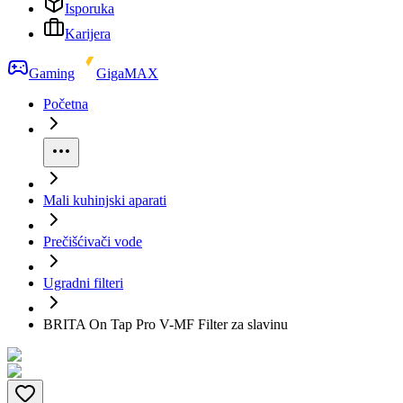
Isporuka
Karijera
Gaming
GigaMAX
Početna
Mali kuhinjski aparati
Prečišćivači vode
Ugradni filteri
BRITA On Tap Pro V-MF Filter za slavinu