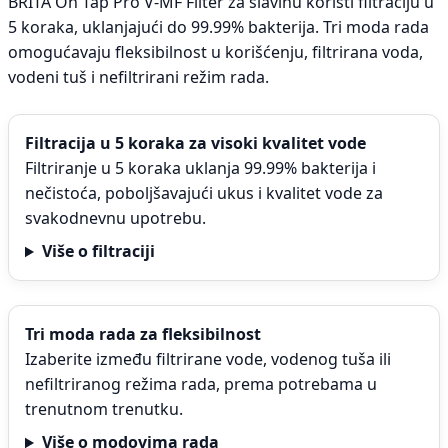
BRITA On Tap Pro V-MF Filter za slavinu koristi filtraciju u
5 koraka, uklanjajući do 99.99% bakterija. Tri moda rada
omogućavaju fleksibilnost u korišćenju, filtrirana voda,
vodeni tuš i nefiltrirani režim rada.
Filtracija u 5 koraka za visoki kvalitet vode
Filtriranje u 5 koraka uklanja 99.99% bakterija i
nečistoća, poboljšavajući ukus i kvalitet vode za
svakodnevnu upotrebu.
Više o filtraciji
Tri moda rada za fleksibilnost
Izaberite između filtrirane vode, vodenog tuša ili
nefiltriranog režima rada, prema potrebama u
trenutnom trenutku.
Više o modovima rada