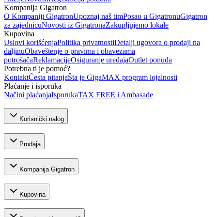
Kompanija Gigatron
O Kompaniji Gigatron
Upoznaj naš tim
Posao u Gigatronu
Gigatron
za zajednicu
Novosti iz Gigatrona
Zakupljujemo lokale
Kupovina
Uslovi korišćenja
Politika privatnosti
Detalji ugovora o prodaji na
daljinu
Obaveštenje o pravima i obavezama
potrošača
Reklamacije
Osiguranje uređaja
Outlet ponuda
Potrebna ti je pomoć?
Kontakt
Česta pitanja
Šta je GigaMAX program lojalnosti
Plaćanje i isporuka
Načini plaćanja
Isporuka
TAX FREE i Ambasade
Korisnički nalog
Prodaja
Kompanija Gigatron
Kupovina