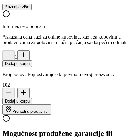
Saznajte više
Informacije o popustu
*Iskazana cena važi za online kupovinu, kao i za kupovinu u
prodavnicama za gotovinski način plaćanja sa dospećem odmah.
1
Dodaj u korpu
Broj bodova koji ostvarujete kupovinom ovog proizvoda:
102
1
Dodaj u korpu
Pronađi u prodavnici
Mogućnost produžene garancije ili