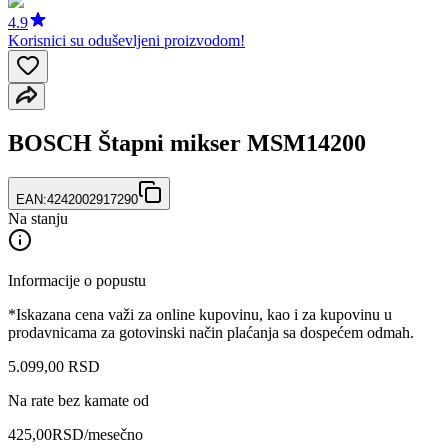
4.9
Korisnici su oduševljeni proizvodom!
BOSCH Štapni mikser MSM14200
EAN:
4242002917290
Na stanju
Informacije o popustu
*Iskazana cena važi za online kupovinu, kao i za kupovinu u
prodavnicama za gotovinski način plaćanja sa dospećem odmah.
5.099
,
00
RSD
Na rate bez kamate od
425,00
RSD
/mesečno