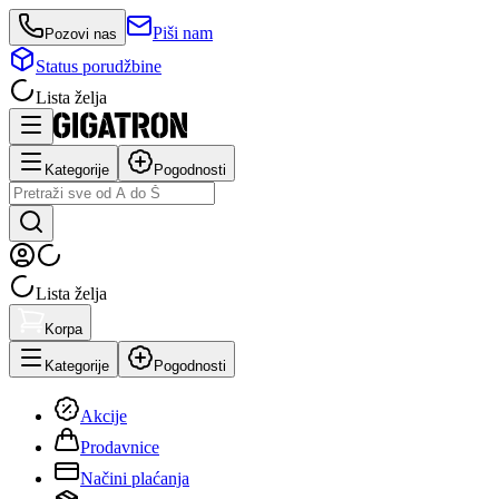
Piši nam
Pozovi nas
Status porudžbine
Lista želja
Kategorije
Pogodnosti
Lista želja
Korpa
Kategorije
Pogodnosti
Akcije
Prodavnice
Načini plaćanja