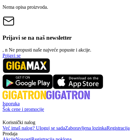
Nema opisa proizvoda.
Prijavi se na naš newsletter
, n
N
e propusti naše najveće popuste i akcije.
Prijavi se
Isporuka
Šok cene i promocije
Korisnički nalog
Već imaš nalog? Uloguj se sada
Zaboravljena lozinka
Registracija
Prodaja
Akcije
Novosti
Registracija poklona