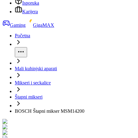
Isporuka
Karijera
Gaming
GigaMAX
Početna
Mali kuhinjski aparati
Mikseri i seckalice
Štapni mikseri
BOSCH Štapni mikser MSM14200