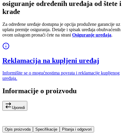
osiguranje određenih uređaja od štete i
krađe
Za određene uređaje dostupna je opcija produžene garancije uz
uplatu premije osiguranja. Detalje i spisak uređaja obuhvaćenih
ovom uslugom pronaći ćete na strani
Osiguranje uređaja
.
Reklamacija na kupljeni uređaj
Informišite se o mogućnostima povrata i reklamacije kupljenog
uređaja.
Informacije o proizvodu
Uporedi
Opis proizvoda
Specifikacije
Pitanja i odgovori