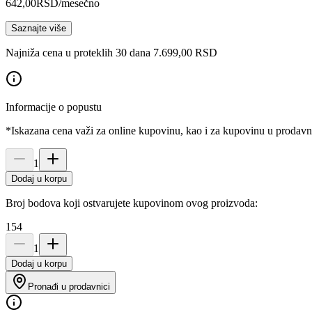
642,00
RSD
/mesečno
Saznajte više
Najniža cena u proteklih 30 dana 7.699,00 RSD
Informacije o popustu
*Iskazana cena važi za online kupovinu, kao i za kupovinu u prodav
1
Dodaj u korpu
Broj bodova koji ostvarujete kupovinom ovog proizvoda:
154
1
Dodaj u korpu
Pronađi u prodavnici