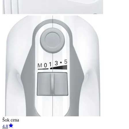
Šok cena
4.8