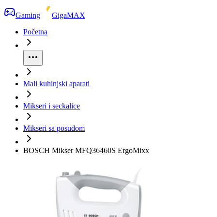
Gaming
GigaMAX
Početna
Mali kuhinjski aparati
Mikseri i seckalice
Mikseri sa posudom
BOSCH Mikser MFQ36460S ErgoMixx