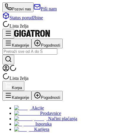
Piši nam
Pozovi nas
Status porudžbine
Lista želja
Kategorije
Pogodnosti
Lista želja
Korpa
Kategorije
Pogodnosti
Akcije
Prodavnice
Načini plaćanja
Isporuka
Karijera