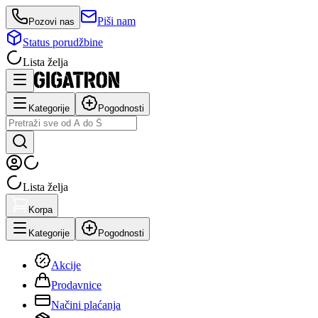
Piši nam
Pozovi nas
Status porudžbine
Lista želja
Kategorije
Pogodnosti
Lista želja
Korpa
Kategorije
Pogodnosti
Akcije
Prodavnice
Načini plaćanja