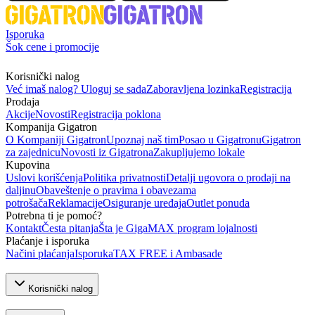
Isporuka
Šok cene i promocije
Korisnički nalog
Već imaš nalog? Uloguj se sada
Zaboravljena lozinka
Registracija
Prodaja
Akcije
Novosti
Registracija poklona
Kompanija Gigatron
O Kompaniji Gigatron
Upoznaj naš tim
Posao u Gigatronu
Gigatron
za zajednicu
Novosti iz Gigatrona
Zakupljujemo lokale
Kupovina
Uslovi korišćenja
Politika privatnosti
Detalji ugovora o prodaji na
daljinu
Obaveštenje o pravima i obavezama
potrošača
Reklamacije
Osiguranje uređaja
Outlet ponuda
Potrebna ti je pomoć?
Kontakt
Česta pitanja
Šta je GigaMAX program lojalnosti
Plaćanje i isporuka
Načini plaćanja
Isporuka
TAX FREE i Ambasade
Korisnički nalog