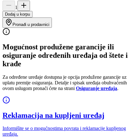
1
Dodaj u korpu
Pronađi u prodavnici
Mogućnost produžene garancije ili
osiguranje određenih uređaja od štete i
krađe
Za određene uređaje dostupna je opcija produžene garancije uz
uplatu premije osiguranja. Detalje i spisak uređaja obuhvaćenih
ovom uslugom pronaći ćete na strani
Osiguranje uređaja
.
Reklamacija na kupljeni uređaj
Informišite se o mogućnostima povrata i reklamacije kupljenog
uređaja.