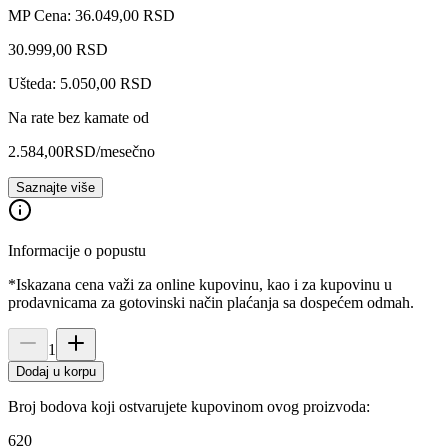
MP Cena: 36.049,00 RSD
30.999
,
00
RSD
Ušteda: 5.050,00 RSD
Na rate bez kamate od
2.584,00
RSD
/mesečno
Saznajte više
Informacije o popustu
*Iskazana cena važi za online kupovinu, kao i za kupovinu u
prodavnicama za gotovinski način plaćanja sa dospećem odmah.
1
Dodaj u korpu
Broj bodova koji ostvarujete kupovinom ovog proizvoda:
620