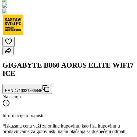
GIGABYTE B860 AORUS ELITE WIFI7
ICE
EAN:
4719331866846
Na stanju
Informacije o popustu
*Iskazana cena važi za online kupovinu, kao i za kupovinu u
prodavnicama za gotovinski način plaćanja sa dospećem odmah.