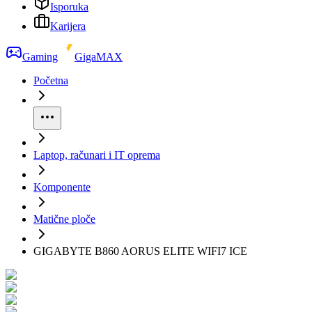
Isporuka
Karijera
Gaming
GigaMAX
Početna
Laptop, računari i IT oprema
Komponente
Matične ploče
GIGABYTE B860 AORUS ELITE WIFI7 ICE