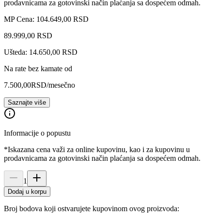
prodavnicama za gotovinski način plaćanja sa dospećem odmah.
MP Cena: 104.649,00 RSD
89.999
,
00
RSD
Ušteda: 14.650,00 RSD
Na rate bez kamate od
7.500,00
RSD
/mesečno
Saznajte više
Informacije o popustu
*Iskazana cena važi za online kupovinu, kao i za kupovinu u
prodavnicama za gotovinski način plaćanja sa dospećem odmah.
1
Dodaj u korpu
Broj bodova koji ostvarujete kupovinom ovog proizvoda: