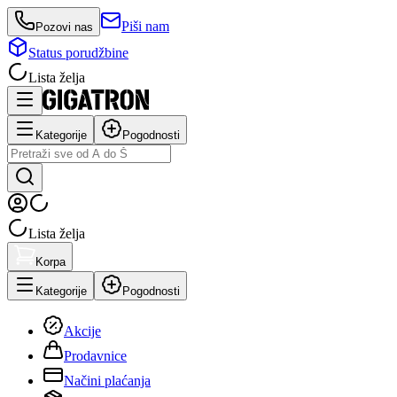
Piši nam
Pozovi nas
Status porudžbine
Lista želja
Kategorije
Pogodnosti
Lista želja
Korpa
Kategorije
Pogodnosti
Akcije
Prodavnice
Načini plaćanja