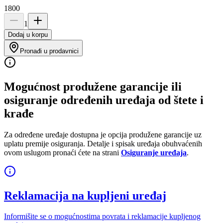
1800
1
Dodaj u korpu
Pronađi u prodavnici
Mogućnost produžene garancije ili
osiguranje određenih uređaja od štete i
krađe
Za određene uređaje dostupna je opcija produžene garancije uz
uplatu premije osiguranja. Detalje i spisak uređaja obuhvaćenih
ovom uslugom pronaći ćete na strani
Osiguranje uređaja
.
Reklamacija na kupljeni uređaj
Informišite se o mogućnostima povrata i reklamacije kupljenog