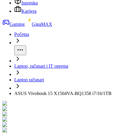
Isporuka
Karijera
Gaming
GigaMAX
Početna
Laptop, računari i IT oprema
Laptop računari
ASUS Vivobook 15 X1504VA-BQ1358 i7/16/1TB