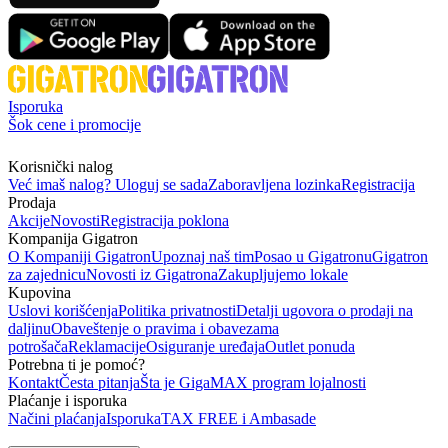
Isporuka
Šok cene i promocije
Korisnički nalog
Već imaš nalog? Uloguj se sada
Zaboravljena lozinka
Registracija
Prodaja
Akcije
Novosti
Registracija poklona
Kompanija Gigatron
O Kompaniji Gigatron
Upoznaj naš tim
Posao u Gigatronu
Gigatron
za zajednicu
Novosti iz Gigatrona
Zakupljujemo lokale
Kupovina
Uslovi korišćenja
Politika privatnosti
Detalji ugovora o prodaji na
daljinu
Obaveštenje o pravima i obavezama
potrošača
Reklamacije
Osiguranje uređaja
Outlet ponuda
Potrebna ti je pomoć?
Kontakt
Česta pitanja
Šta je GigaMAX program lojalnosti
Plaćanje i isporuka
Načini plaćanja
Isporuka
TAX FREE i Ambasade