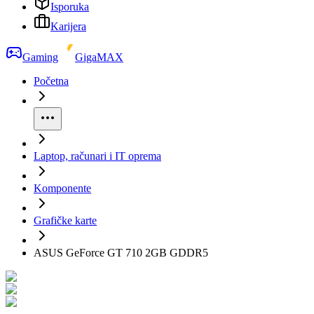
Isporuka
Karijera
Gaming
GigaMAX
Početna
Laptop, računari i IT oprema
Komponente
Grafičke karte
ASUS GeForce GT 710 2GB GDDR5