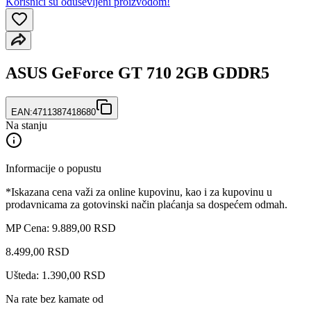
Korisnici su oduševljeni proizvodom!
ASUS GeForce GT 710 2GB GDDR5
EAN:
4711387418680
Na stanju
Informacije o popustu
*Iskazana cena važi za online kupovinu, kao i za kupovinu u
prodavnicama za gotovinski način plaćanja sa dospećem odmah.
MP Cena: 9.889,00 RSD
8.499
,
00
RSD
Ušteda: 1.390,00 RSD
Na rate bez kamate od