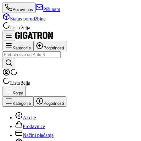
Piši nam
Pozovi nas
Status porudžbine
Lista želja
Kategorije
Pogodnosti
Lista želja
Korpa
Kategorije
Pogodnosti
Akcije
Prodavnice
Načini plaćanja