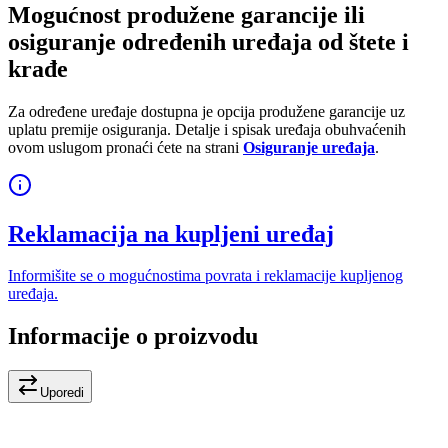
Mogućnost produžene garancije ili
osiguranje određenih uređaja od štete i
krađe
Za određene uređaje dostupna je opcija produžene garancije uz
uplatu premije osiguranja. Detalje i spisak uređaja obuhvaćenih
ovom uslugom pronaći ćete na strani
Osiguranje uređaja
.
Reklamacija na kupljeni uređaj
Informišite se o mogućnostima povrata i reklamacije kupljenog
uređaja.
Informacije o proizvodu
Uporedi