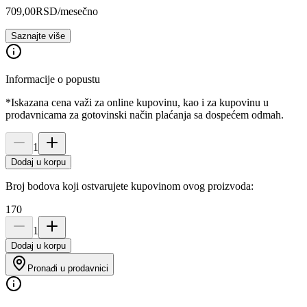
709,00
RSD
/mesečno
Saznajte više
Informacije o popustu
*Iskazana cena važi za online kupovinu, kao i za kupovinu u
prodavnicama za gotovinski način plaćanja sa dospećem odmah.
1
Dodaj u korpu
Broj bodova koji ostvarujete kupovinom ovog proizvoda:
170
1
Dodaj u korpu
Pronađi u prodavnici