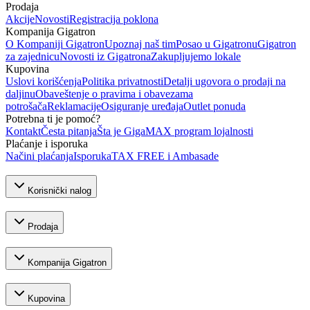
Prodaja
Akcije
Novosti
Registracija poklona
Kompanija Gigatron
O Kompaniji Gigatron
Upoznaj naš tim
Posao u Gigatronu
Gigatron
za zajednicu
Novosti iz Gigatrona
Zakupljujemo lokale
Kupovina
Uslovi korišćenja
Politika privatnosti
Detalji ugovora o prodaji na
daljinu
Obaveštenje o pravima i obavezama
potrošača
Reklamacije
Osiguranje uređaja
Outlet ponuda
Potrebna ti je pomoć?
Kontakt
Česta pitanja
Šta je GigaMAX program lojalnosti
Plaćanje i isporuka
Načini plaćanja
Isporuka
TAX FREE i Ambasade
Korisnički nalog
Prodaja
Kompanija Gigatron
Kupovina