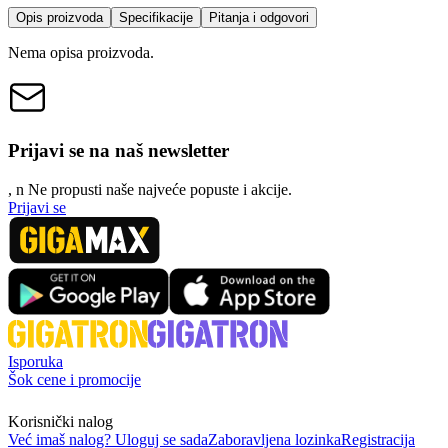
Opis proizvoda
Specifikacije
Pitanja i odgovori
Nema opisa proizvoda.
Prijavi se na naš newsletter
, n
N
e propusti naše najveće popuste i akcije.
Prijavi se
Isporuka
Šok cene i promocije
Korisnički nalog
Već imaš nalog? Uloguj se sada
Zaboravljena lozinka
Registracija