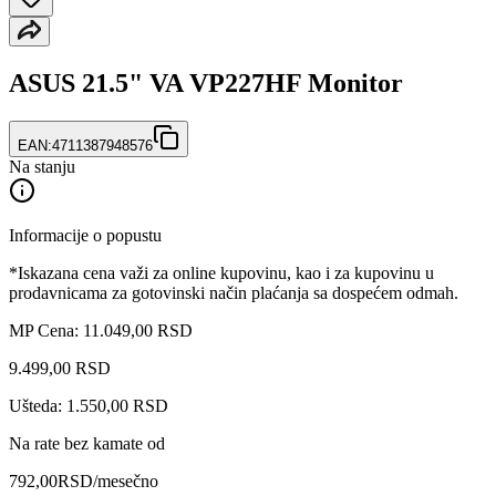
ASUS 21.5" VA VP227HF Monitor
EAN:
4711387948576
Na stanju
Informacije o popustu
*Iskazana cena važi za online kupovinu, kao i za kupovinu u
prodavnicama za gotovinski način plaćanja sa dospećem odmah.
MP Cena: 11.049,00 RSD
9.499
,
00
RSD
Ušteda: 1.550,00 RSD
Na rate bez kamate od
792,00
RSD
/mesečno