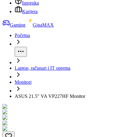
Isporuka
Karijera
Gaming
GigaMAX
Početna
Laptop, računari i IT oprema
Monitori
ASUS 21.5" VA VP227HF Monitor