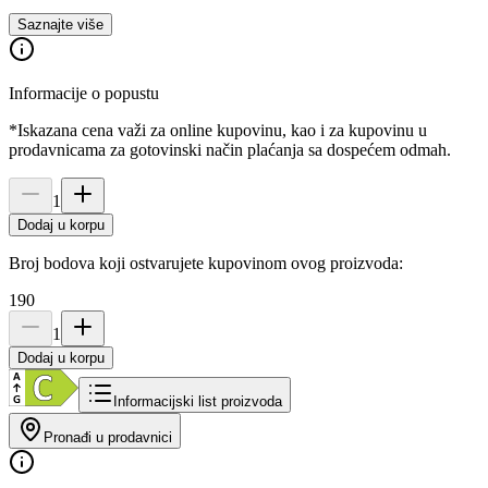
Saznajte više
Informacije o popustu
*Iskazana cena važi za online kupovinu, kao i za kupovinu u
prodavnicama za gotovinski način plaćanja sa dospećem odmah.
1
Dodaj u korpu
Broj bodova koji ostvarujete kupovinom ovog proizvoda:
190
1
Dodaj u korpu
Informacijski list proizvoda
Pronađi u prodavnici