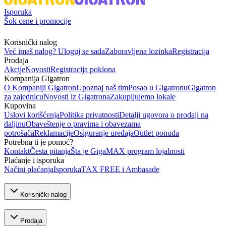
Isporuka
Šok cene i promocije
Korisnički nalog
Već imaš nalog? Uloguj se sada
Zaboravljena lozinka
Registracija
Prodaja
Akcije
Novosti
Registracija poklona
Kompanija Gigatron
O Kompaniji Gigatron
Upoznaj naš tim
Posao u Gigatronu
Gigatron
za zajednicu
Novosti iz Gigatrona
Zakupljujemo lokale
Kupovina
Uslovi korišćenja
Politika privatnosti
Detalji ugovora o prodaji na
daljinu
Obaveštenje o pravima i obavezama
potrošača
Reklamacije
Osiguranje uređaja
Outlet ponuda
Potrebna ti je pomoć?
Kontakt
Česta pitanja
Šta je GigaMAX program lojalnosti
Plaćanje i isporuka
Načini plaćanja
Isporuka
TAX FREE i Ambasade
Korisnički nalog
Prodaja