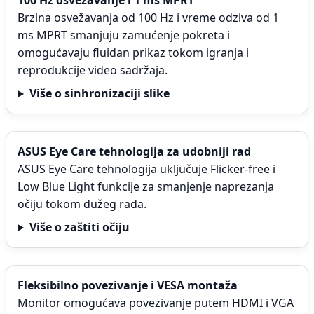
100 Hz osvežavanje i 1 ms MPRT
Brzina osvežavanja od 100 Hz i vreme odziva od 1
ms MPRT smanjuju zamućenje pokreta i
omogućavaju fluidan prikaz tokom igranja i
reprodukcije video sadržaja.
Više o sinhronizaciji slike
ASUS Eye Care tehnologija za udobniji rad
ASUS Eye Care tehnologija uključuje Flicker-free i
Low Blue Light funkcije za smanjenje naprezanja
očiju tokom dužeg rada.
Više o zaštiti očiju
Fleksibilno povezivanje i VESA montaža
Monitor omogućava povezivanje putem HDMI i VGA