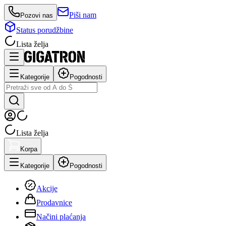
Piši nam
Pozovi nas
Status porudžbine
Lista želja
Kategorije
Pogodnosti
Lista želja
Korpa
Kategorije
Pogodnosti
Akcije
Prodavnice
Načini plaćanja