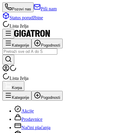
Piši nam
Pozovi nas
Status porudžbine
Lista želja
Kategorije
Pogodnosti
Lista želja
Korpa
Kategorije
Pogodnosti
Akcije
Prodavnice
Načini plaćanja