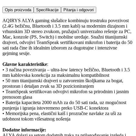
Opis proizvoda
Specifikacije
Pitanja i odgovori
AQIRYS ALYA gaming slušalice kombinuju trostruku povezivost
(2.4G bežičnu, Bluetooth i 3.5 mm kabl) sa modernim dizajnom i
vrhunskim 3D stereo zvukom, pružajući univerzalno rešenje za PC,
Mac, konzole (PS, Switch) i mobilne uređaje. Snažni titanijumski
drajveri, odvojivi TeamSpeak sertifikovani mikrofon i baterija do 50
sati rada čine ih idealnim izborom za dugotrajne i intenzivne
gejming sesije.
Glavne karakteristike
:
• 3 načina povezivanja – ultra-low latency bežično, Bluetooth i 3.5
mm kablovska konekcija za maksimalnu kompatibilnost
• 50 mm titanijumski drajveri u zatvorenim školjkama za bogat,
prostoran i detaljan zvuk sa 3D pozicioniranjem
• TeamSpeak sertifikovan odvojivi mikrofon sa prirodnim i jasnim
prenosom glasa
• Baterija kapaciteta 2000 mAh za do 50 sati rada, uz mogućnost
punjenja i igranja istovremeno preko USB-C konektora
• Memorijska pena, elastični kaiš i prozračne navlake za uši za
udobnost tokom višesatnog nošenja
Dodatne informacije:
ALYA dolazi sa setom dodatnih traka za prilagođavanje izgleda i