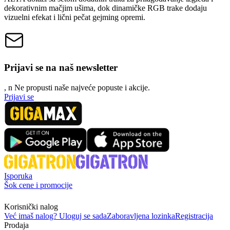
dekorativnim mačjim ušima, dok dinamičke RGB trake dodaju
vizuelni efekat i lični pečat gejming opremi.
Prijavi se na naš newsletter
, n
N
e propusti naše najveće popuste i akcije.
Prijavi se
Isporuka
Šok cene i promocije
Korisnički nalog
Već imaš nalog? Uloguj se sada
Zaboravljena lozinka
Registracija
Prodaja