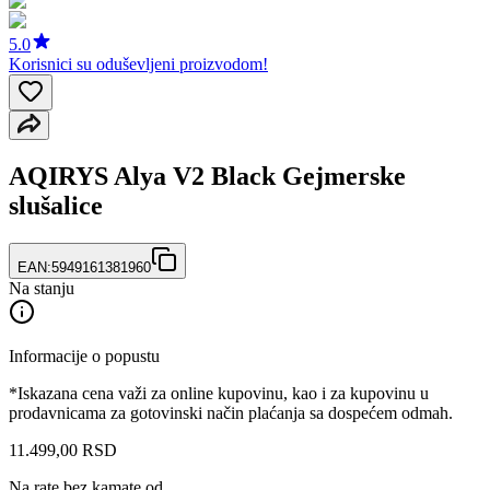
5.0
Korisnici su oduševljeni proizvodom!
AQIRYS Alya V2 Black Gejmerske
slušalice
EAN:
5949161381960
Na stanju
Informacije o popustu
*Iskazana cena važi za online kupovinu, kao i za kupovinu u
prodavnicama za gotovinski način plaćanja sa dospećem odmah.
11.499
,
00
RSD
Na rate bez kamate od