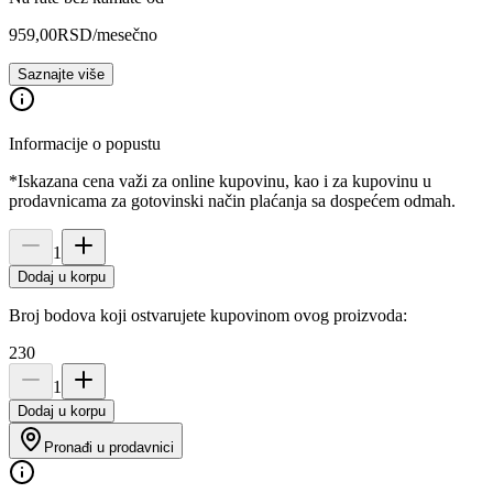
959,00
RSD
/mesečno
Saznajte više
Informacije o popustu
*Iskazana cena važi za online kupovinu, kao i za kupovinu u
prodavnicama za gotovinski način plaćanja sa dospećem odmah.
1
Dodaj u korpu
Broj bodova koji ostvarujete kupovinom ovog proizvoda:
230
1
Dodaj u korpu
Pronađi u prodavnici