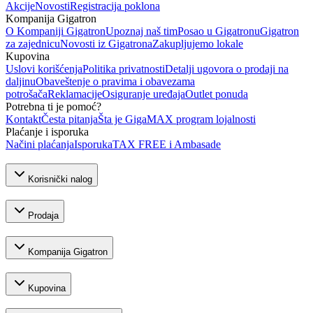
Akcije
Novosti
Registracija poklona
Kompanija Gigatron
O Kompaniji Gigatron
Upoznaj naš tim
Posao u Gigatronu
Gigatron
za zajednicu
Novosti iz Gigatrona
Zakupljujemo lokale
Kupovina
Uslovi korišćenja
Politika privatnosti
Detalji ugovora o prodaji na
daljinu
Obaveštenje o pravima i obavezama
potrošača
Reklamacije
Osiguranje uređaja
Outlet ponuda
Potrebna ti je pomoć?
Kontakt
Česta pitanja
Šta je GigaMAX program lojalnosti
Plaćanje i isporuka
Načini plaćanja
Isporuka
TAX FREE i Ambasade
Korisnički nalog
Prodaja
Kompanija Gigatron
Kupovina