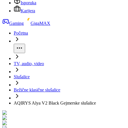
Isporuka
Karijera
Gaming
GigaMAX
Početna
TV, audio, video
Slušalice
Bežične klasične slušalice
AQIRYS Alya V2 Black Gejmerske slušalice