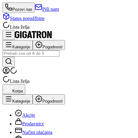
Piši nam
Pozovi nas
Status porudžbine
Lista želja
Kategorije
Pogodnosti
Lista želja
Korpa
Kategorije
Pogodnosti
Akcije
Prodavnice
Načini plaćanja