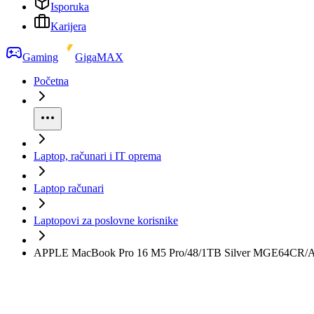
Isporuka
Karijera
Gaming
GigaMAX
Početna
Laptop, računari i IT oprema
Laptop računari
Laptopovi za poslovne korisnike
APPLE MacBook Pro 16 M5 Pro/48/1TB Silver MGE64CR/