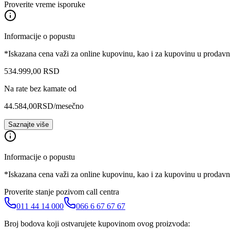
Proverite vreme isporuke
Informacije o popustu
*Iskazana cena važi za online kupovinu, kao i za kupovinu u prodav
534.999
,
00
RSD
Na rate bez kamate od
44.584,00
RSD
/mesečno
Saznajte više
Informacije o popustu
*Iskazana cena važi za online kupovinu, kao i za kupovinu u prodav
Proverite stanje pozivom call centra
011 44 14 000
066 6 67 67 67
Broj bodova koji ostvarujete kupovinom ovog proizvoda: